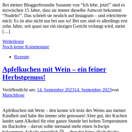
Bei meiner Bloggerfreundin Susanne von “Ich lebe, jetzt!” sind es
inzwischen 15 Jahre, dass sie immer dieselbe Antwort bekommt:
“Nudeln!”. Das schrieb sie neulich auf Instagram – und erleichterte
mich: Es ist also nicht nur bei uns so! Bei uns sind es allerdings erst
zehn Jahre, seit quasi nur ein einziges Gericht verlangt wird, meist
[…]
Weiterlesen
Noch keine Kommentare
Rezepte
Apfelkuchen mit Wein – ein feiner
Herbstgenuss!
Veröffentlicht am:
14. September 2023
14. September 2023
von
Matschhose
Apfelkuchen mit Wein – den kenne ich trotz des Weins aus meiner
Kindheit und habe ihn immer sehr genossen! Aber gut, der Kuchen
landet samt Alkohol für eine ganze Stunde bei hohen Temperaturen
im Backofen – davon sollte niemand mehr einen Schwips
bekommen. Schade eigentlich 😉 – aber der feine alkoholische