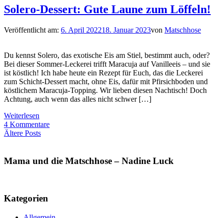
Solero-Dessert: Gute Laune zum Löffeln!
Veröffentlicht am:
6. April 2022
18. Januar 2023
von
Matschhose
Du kennst Solero, das exotische Eis am Stiel, bestimmt auch, oder?
Bei dieser Sommer-Leckerei trifft Maracuja auf Vanilleeis – und sie
ist köstlich! Ich habe heute ein Rezept für Euch, das die Leckerei
zum Schicht-Dessert macht, ohne Eis, dafür mit Pfirsichboden und
köstlichem Maracuja-Topping. Wir lieben diesen Nachtisch! Doch
Achtung, auch wenn das alles nicht schwer […]
Weiterlesen
4 Kommentare
Beitragsnavigation
Ältere Posts
Mama und die Matschhose – Nadine Luck
Kategorien
Allgemein