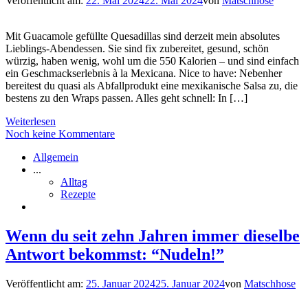
Veröffentlicht am:
22. Mai 2024
22. Mai 2024
von
Matschhose
Mit Guacamole gefüllte Quesadillas sind derzeit mein absolutes
Lieblings-Abendessen. Sie sind fix zubereitet, gesund, schön
würzig, haben wenig, wohl um die 550 Kalorien – und sind einfach
ein Geschmackserlebnis à la Mexicana. Nice to have: Nebenher
bereitest du quasi als Abfallprodukt eine mexikanische Salsa zu, die
bestens zu den Wraps passen. Alles geht schnell: In […]
Weiterlesen
Noch keine Kommentare
Allgemein
...
Alltag
Rezepte
Wenn du seit zehn Jahren immer dieselbe
Antwort bekommst: “Nudeln!”
Veröffentlicht am:
25. Januar 2024
25. Januar 2024
von
Matschhose