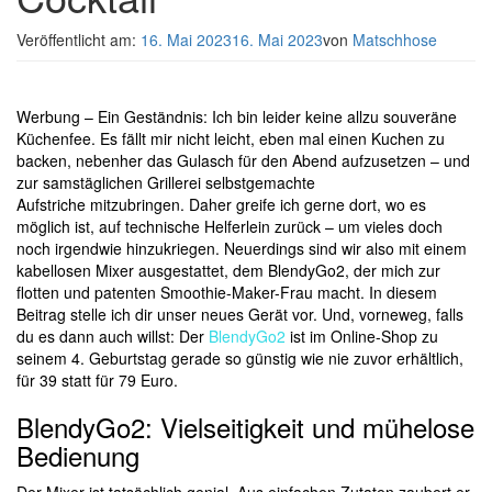
Veröffentlicht am:
16. Mai 2023
16. Mai 2023
von
Matschhose
Werbung – Ein Geständnis: Ich bin leider keine allzu souveräne
Küchenfee.
Es fällt mir nicht leicht, eben mal einen Kuchen zu
backen, nebenher das Gulasch für den Abend aufzusetzen – und
zur samstäglichen Grillerei selbstgemachte
Aufstriche mitzubringen. Daher greife ich gerne dort, wo es
möglich ist, auf technische Helferlein zurück – um vieles doch
noch irgendwie hinzukriegen. Neuerdings sind wir also mit einem
kabellosen Mixer ausgestattet, dem BlendyGo2, der mich zur
flotten und patenten Smoothie-Maker-Frau macht. In diesem
Beitrag stelle ich dir unser neues Gerät vor. Und, vorneweg, falls
du es dann auch willst: Der
BlendyGo2
ist im Online-Shop zu
seinem 4. Geburtstag gerade so günstig wie nie zuvor erhältlich,
für 39 statt für 79 Euro.
BlendyGo2: Vielseitigkeit und mühelose
Bedienung