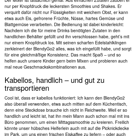
Der Mixer ist tatsächlich genial. Aus einfachen Zutaten zaubert er
nur per Knopfdruck die leckersten Smoothies und Shakes. Er
verquirlt dafür nicht nur Flüssigkeiten mit weichem Obst, er kann
etwa auch Eis, gefrorene Früchte, Nüsse, hartes Gemüse und
Blattgemüse verarbeiten. Die Bedienung ist dabei kinderleicht:
Nachdem ich die für meine Drinks benötigten Zutaten in den
handlichen Behälter gefüllt und ihn verschlossen habe, geht’s mit
nur einem Knopfdruck los. Mit seinen scharfen Edelstahlklingen
zerkleinert der BlendyGo2 alles, was ich eingefüllt habe, und sorgt
für eine gleichmäßige Konsistenz. Das macht Spaß – und so
helfen auch unsere Kinder gern beim Mixen und probieren auch
mal neue Geschmackskombinationen aus.
Kabellos, handlich – und gut zu
transportieren
Cool ist, dass er kabellos funktioniert: Ich kann den BlendyGo2
also überall verwenden, etwa auch mitten auf dem Küchentisch,
denn eine Steckdose brauche ich nicht in Reichweite. Weil er so
handlich und leicht ist, hat ihn mein Mann auch schon mal mit ins
Büro genommen, um einen Mittagssmoothie zu kreieren. Freilich
könnte unser hübsches Helferlein auch mit auf die Picknickdecke
im Park, um uns einen frischen Eiskaffee zu liefern – oder auch