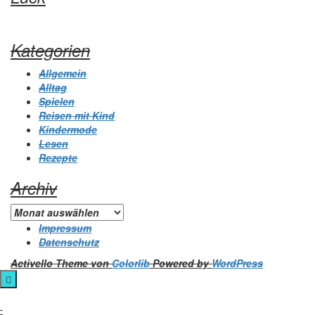
Kategorien
Allgemein
Alltag
Spielen
Reisen mit Kind
Kindermode
Lesen
Rezepte
Archiv
Archiv
Impressum
Datenschutz
Activello Theme von
Colorlib
Powered by
WordPress