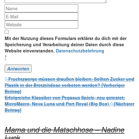
Mit der Nutzung dieses Formulars erklärst du dich mit der
Speicherung und Verarbeitung deiner Daten durch diese
Website einverstanden.
Datenschutzbelehrung
*
Beitrags-
Fruchtzwerge müssen draußen bleiben: Sollten Zucker und
Plastik in der Brotzeitdose verboten werden? [Vorheriger
Navigation
Beitrag]
Erfolgreiche Klassiker von Pegasus Spiele, neu getestet:
MicroMacro, Nova Luna und Port Royal (Big Box)
[Nächster
Beitrag]
Mama und die Matschhose – Nadine
Luck