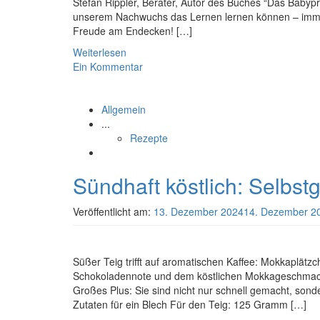
Stefan Rippler, Berater, Autor des Buches “Das Babypri
unserem Nachwuchs das Lernen lernen können – immerh
Freude am Endecken! […]
Weiterlesen
Ein Kommentar
Allgemein
...
Rezepte
Sündhaft köstlich: Selbs
Veröffentlicht am:
13. Dezember 2024
14. Dezember 2
Süßer Teig trifft auf aromatischen Kaffee: Mokkaplätz
Schokoladennote und dem köstlichen Mokkageschmack 
Großes Plus: Sie sind nicht nur schnell gemacht, sond
Zutaten für ein Blech Für den Teig: 125 Gramm […]