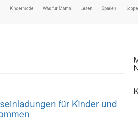
n
Kindermode
Was für Mama
Lesen
Spielen
Koope
M
N
K
seinladungen für Kinder und
nkommen