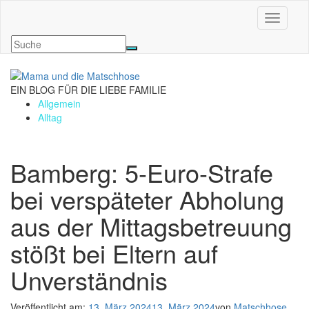
Navigati
EIN BLOG FÜR DIE LIEBE FAMILIE
Allgemein
Alltag
Bamberg: 5-Euro-Strafe
bei verspäteter Abholung
aus der Mittagsbetreuung
stößt bei Eltern auf
Unverständnis
Veröffentlicht am:
13. März 2024
13. März 2024
von
Matschhose