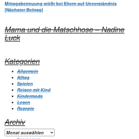
Mittagsbetreuung stößt bei Eltern auf Unverständnis
[Nächster Beitrag]
Mama und die Matschhose – Nadine
Luck
Kategorien
Allgemein
Alltag
Spielen
Reisen mit Kind
Kindermode
Lesen
Rezepte
Archiv
Archiv