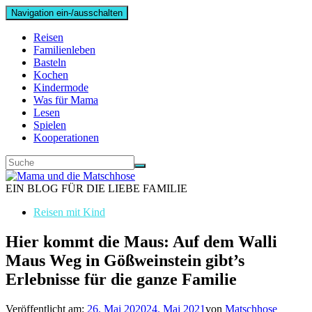
Navigation ein-/ausschalten
Reisen
Familienleben
Basteln
Kochen
Kindermode
Was für Mama
Lesen
Spielen
Kooperationen
EIN BLOG FÜR DIE LIEBE FAMILIE
Reisen mit Kind
Hier kommt die Maus: Auf dem Walli
Maus Weg in Gößweinstein gibt’s
Erlebnisse für die ganze Familie
Veröffentlicht am:
26. Mai 2020
24. Mai 2021
von
Matschhose