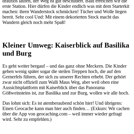
drauflos laufen, der Weg ist gut beschildert. Bald erreichen wir die
erste Station. Hier dürfen die Kinder endlich was mit dem Starterkit
machen: ihren Wanderstock schmücken! Tücher und Wolle liegen
bereit. Sehr cool Und: Mit einem dekorierten Stock macht das
Wandern gleich noch mehr Spaß!
Kleiner Umweg: Kaiserblick auf Basilika
und Burg
Es geht weiter bergauf – und das ganz ohne Meckern. Die Kinder
gehen wenig später sogar die steilen Treppen hoch, die auf den
Gernerfels führen, der sich zu unserer Rechten erhebt. Der gehört
zwar nicht offiziell zum Walli Maus Weg, aber weil oben eine
Aussichtsplattform mit Kaiserblick über das Panorama
Gößweinsteins ist, zur Basilika und zur Burg, wollen wir alle hoch.
Das lohnt sich: Es ist atemberaubend schön hier! Und übrigens:
Einen Geocache kann man hier auch finden… (Exkurs: Wir cachen
über die App von geocaching.com – weil immer wieder gefragt
wird. Sehr zu empfehlen.)