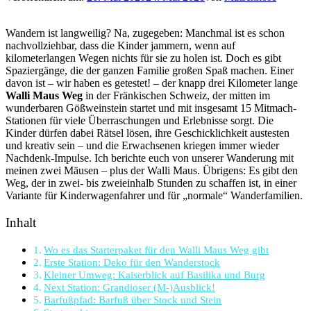
Wandern ist langweilig? Na, zugegeben: Manchmal ist es schon
nachvollziehbar, dass die Kinder jammern, wenn auf
kilometerlangen Wegen nichts für sie zu holen ist. Doch es gibt
Spaziergänge, die der ganzen Familie großen Spaß machen. Einer
davon ist – wir haben es getestet! – der knapp drei Kilometer lange
Walli Maus Weg
in der Fränkischen Schweiz, der mitten im
wunderbaren Gößweinstein startet und mit insgesamt 15 Mitmach-
Stationen für viele Überraschungen und Erlebnisse sorgt. Die
Kinder dürfen dabei Rätsel lösen, ihre Geschicklichkeit austesten
und kreativ sein – und die Erwachsenen kriegen immer wieder
Nachdenk-Impulse. Ich berichte euch von unserer Wanderung mit
meinen zwei Mäusen – plus der Walli Maus. Übrigens: Es gibt den
Weg, der in zwei- bis zweieinhalb Stunden zu schaffen ist, in einer
Variante für Kinderwagenfahrer und für „normale“ Wanderfamilien.
Inhalt
Wo es das Starterpaket für den Walli Maus Weg gibt
Erste Station: Deko für den Wanderstock
Kleiner Umweg: Kaiserblick auf Basilika und Burg
Next Station: Grandioser (M-)Ausblick!
Barfußpfad: Barfuß über Stock und Stein