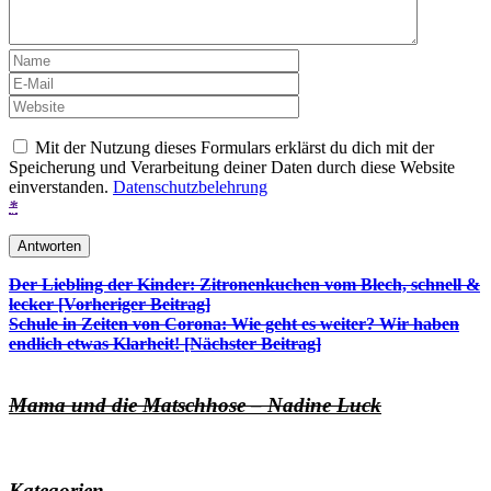
Mit der Nutzung dieses Formulars erklärst du dich mit der
Speicherung und Verarbeitung deiner Daten durch diese Website
einverstanden.
Datenschutzbelehrung
*
Beitrags-
Der Liebling der Kinder: Zitronenkuchen vom Blech, schnell &
lecker [Vorheriger Beitrag]
Navigation
Schule in Zeiten von Corona: Wie geht es weiter? Wir haben
endlich etwas Klarheit!
[Nächster Beitrag]
Mama und die Matschhose – Nadine Luck
Kategorien