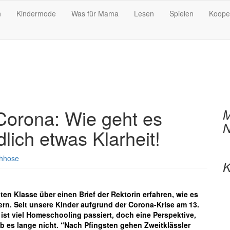
n
Kindermode
Was für Mama
Lesen
Spielen
Koope
 Corona: Wie geht es
M
N
lich etwas Klarheit!
hhose
K
ten Klasse über einen Brief der Rektorin erfahren, wie es
rn. Seit unsere Kinder aufgrund der Corona-Krise am 13.
ist viel Homeschooling passiert, doch eine Perspektive,
b es lange nicht. “Nach Pfingsten gehen Zweitklässler