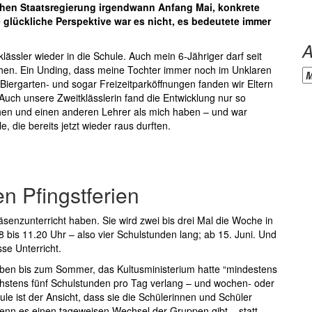
schen Staatsregierung irgendwann Anfang Mai, konkrete
 glückliche Perspektive war es nicht, es bedeutete immer
A
lässler wieder in die Schule. Auch mein 6-Jähriger darf seit
hen. Ein Unding, dass meine Tochter immer noch im Unklaren
Ar
, Biergarten- und sogar Freizeitparköffnungen fanden wir Eltern
 Auch unsere Zweitklässlerin fand die Entwicklung nur so
sehen und einen anderen Lehrer als mich haben – und war
, die bereits jetzt wieder raus durften.
n Pfingstferien
Präsenzunterricht haben. Sie wird zwei bis drei Mal die Woche in
bis 11.20 Uhr – also vier Schulstunden lang; ab 15. Juni. Und
se Unterricht.
aben bis zum Sommer, das Kultusministerium hatte “mindestens
öchstens fünf Schulstunden pro Tag verlang – und wochen- oder
e ist der Ansicht, dass sie die Schülerinnen und Schüler
wenn es einen tageweisen Wechsel der Gruppen gibt – statt