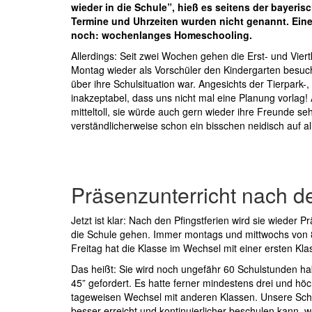
wieder in die Schule”, hieß es seitens der bayeri
Termine und Uhrzeiten wurden nicht genannt. Eine
noch: wochenlanges Homeschooling.
Allerdings: Seit zwei Wochen gehen die Erst- und Viertk
Montag wieder als Vorschüler den Kindergarten besuc
über ihre Schulsituation war. Angesichts der Tierpark-
inakzeptabel, dass uns nicht mal eine Planung vorlag!
mitteltoll, sie würde auch gern wieder ihre Freunde 
verständlicherweise schon ein bisschen neidisch auf alle
Präsenzunterricht nach de
Jetzt ist klar: Nach den Pfingstferien wird sie wieder 
die Schule gehen. Immer montags und mittwochs von 8 
Freitag hat die Klasse im Wechsel mit einer ersten Klas
Das heißt: Sie wird noch ungefähr 60 Schulstunden h
45” gefordert. Es hatte ferner mindestens drei und h
tageweisen Wechsel mit anderen Klassen. Unsere Schul
besser erreicht und kontinuierlicher beschulen kann, 