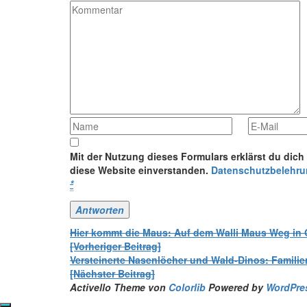
Mit der Nutzung dieses Formulars erklärst du dich
diese Website einverstanden.
Datenschutzbelehr
*
Beitrags-
Hier kommt die Maus: Auf dem Walli Maus Weg in G
[Vorheriger Beitrag]
Navigation
Versteinerte Nasenlöcher und Wald-Dinos: Familie
[Nächster Beitrag]
Activello Theme von
Colorlib
Powered by
WordPre