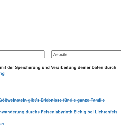
 mit der Speicherung und Verarbeitung deiner Daten durch
ung
ößweinstein gibt’s Erlebnisse für die ganze Familie
nwanderung durchs Felsenlabyrinth Eichig bei Lichtenfels
ss