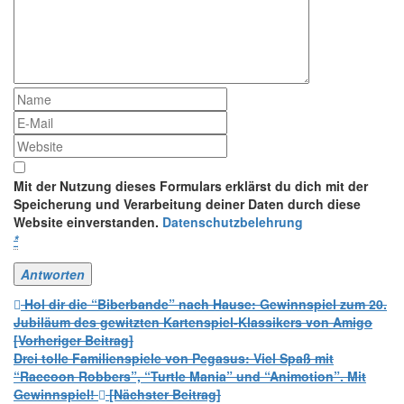
Mit der Nutzung dieses Formulars erklärst du dich mit der
Speicherung und Verarbeitung deiner Daten durch diese
Website einverstanden.
Datenschutzbelehrung
*
Beitrags-
Hol dir die “Biberbande” nach Hause: Gewinnspiel zum 20.
Jubiläum des gewitzten Kartenspiel-Klassikers von Amigo
Navigation
[Vorheriger Beitrag]
Drei tolle Familienspiele von Pegasus: Viel Spaß mit
“Raccoon Robbers”, “Turtle Mania” und “Animotion”. Mit
Gewinnspiel!
[Nächster Beitrag]