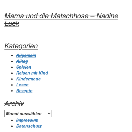
Mama und die Matschhose – Nadine
Luck
Kategorien
Allgemein
Alltag
Spielen
Reisen mit Kind
Kindermode
Lesen
Rezepte
Archiv
Archiv
Impressum
Datenschutz