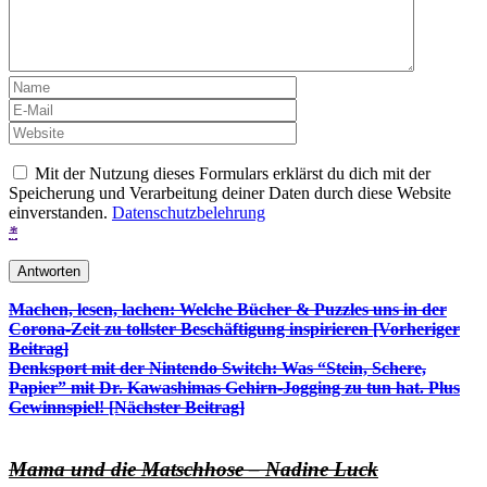
Mit der Nutzung dieses Formulars erklärst du dich mit der
Speicherung und Verarbeitung deiner Daten durch diese Website
einverstanden.
Datenschutzbelehrung
*
Beitrags-
Machen, lesen, lachen: Welche Bücher & Puzzles uns in der
Corona-Zeit zu tollster Beschäftigung inspirieren [Vorheriger
Navigation
Beitrag]
Denksport mit der Nintendo Switch: Was “Stein, Schere,
Papier” mit Dr. Kawashimas Gehirn-Jogging zu tun hat. Plus
Gewinnspiel!
[Nächster Beitrag]
Mama und die Matschhose – Nadine Luck