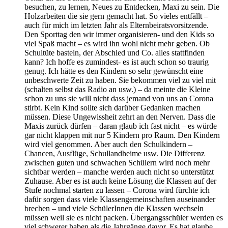
besuchen, zu lernen, Neues zu Entdecken, Maxi zu sein. Die
Holzarbeiten die sie gern gemacht hat. So vieles entfällt –
auch für mich im letzten Jahr als Elternbeiratsvorsitzende.
Den Sporttag den wir immer organisieren- und den Kids so
viel Spaß macht – es wird ihn wohl nicht mehr geben. Ob
Schultüte basteln, der Abschied und Co. alles stattfinden
kann? Ich hoffe es zumindest- es ist auch schon so traurig
genug. Ich hätte es den Kindern so sehr gewünscht eine
unbeschwerte Zeit zu haben. Sie bekommen viel zu viel mit
(schalten selbst das Radio an usw.) – da meinte die Kleine
schon zu uns sie will nicht dass jemand von uns an Corona
stirbt. Kein Kind sollte sich darüber Gedanken machen
müssen. Diese Ungewissheit zehrt an den Nerven. Dass die
Maxis zurück dürfen – daran glaub ich fast nicht – es würde
gar nicht klappen mit nur 5 Kindern pro Raum. Den Kindern
wird viel genommen. Aber auch den Schulkindern –
Chancen, Ausflüge, Schullandheime usw. Die Differenz
zwischen guten und schwachen Schülern wird noch mehr
sichtbar werden – manche werden auch nicht so unterstützt
Zuhause. Aber es ist auch keine Lösung die Klassen auf der
Stufe nochmal starten zu lassen – Corona wird fürchte ich
dafür sorgen dass viele Klassengemeinschaften auseinander
brechen – und viele SchülerInnen die Klassen wechseln
müssen weil sie es nicht packen. Übergangsschüler werden es
viel schwerer haben als die Jahrgänge davor. Es hat glaube