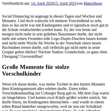
Veröffentlicht am:
14. April 2020
15. April 2021
von
Matschhose
Social Distancing ist angesagt in diesen Tagen und Wochen und
Monaten. Und doch wünsche ich meinem Vorschulkind so sehr,
dass es das nicht war mit Kindergarten und er irgendwie noch gut in
die Schule verabschiedet werden kann. Er, der von heute auf
morgen nicht mehr in sein geliebtes Bauzimmer durfte, der nicht
mehr mit seinen Freunden tolle Lego-Duplo-Drachen bauen konnte
und nicht mehr Woche für Woche in der Vorschule einen neuen
Buchstaben lernen durfte, soll vielleicht gar nicht mehr in seine
Gruppe gehen dürfen? Nächste Station: Grundschule, so ganz ohne
Übergang? Unvorstellbar!
Große Momente für stolze
Vorschulkinder
Wenn ich daran denke, was meine Tochter in den letzten Monaten
ihrer Kindergartenzeit alles erleben durfte. Einen tollen
Vorschulkindausflug zur Coburger Burg gab es. Mit dem Zug waren
sie hingefahren. Und kamen zwei Köpfe größer wieder zurück. Sie
durfte feiern, im Kindergarten übernachten – und wurde in einem
tollen Ritual hinterher rausgeworfen, weil sie nun ein Schulkind
war. Es war emotional, aber im besten Sinne. Es gab außerdem