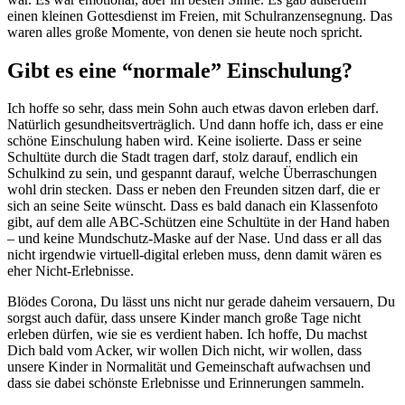
einen kleinen Gottesdienst im Freien, mit Schulranzensegnung. Das
waren alles große Momente, von denen sie heute noch spricht.
Gibt es eine “normale” Einschulung?
Ich hoffe so sehr, dass mein Sohn auch etwas davon erleben darf.
Natürlich gesundheitsverträglich. Und dann hoffe ich, dass er eine
schöne Einschulung haben
wird. Keine isolierte. Dass er seine
Schultüte durch die Stadt tragen darf, stolz darauf, endlich ein
Schulkind zu sein, und gespannt darauf, welche Überraschungen
wohl drin stecken. Dass er neben den Freunden sitzen darf, die er
sich an seine Seite wünscht. Dass es bald danach ein Klassenfoto
gibt, auf dem alle ABC-Schützen eine Schultüte in der Hand haben
– und keine Mundschutz-Maske auf der Nase. Und dass er all das
nicht irgendwie virtuell-digital erleben muss, denn damit wären es
eher Nicht-Erlebnisse.
Blödes Corona, Du lässt uns nicht nur gerade daheim versauern, Du
sorgst auch dafür, dass unsere Kinder manch große Tage nicht
erleben dürfen, wie sie es verdient haben. Ich hoffe, Du machst
Dich bald vom Acker, wir wollen Dich nicht, wir wollen, dass
unsere Kinder in Normalität und Gemeinschaft aufwachsen und
dass sie dabei schönste Erlebnisse und Erinnerungen sammeln.