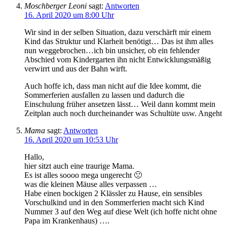
Moschberger Leoni
sagt:
Antworten
16. April 2020 um 8:00 Uhr
Wir sind in der selben Situation, dazu verschärft mir einem
Kind das Struktur und Klarheit benötigt… Das ist ihm alles
nun weggebrochen…ich bin unsicher, ob ein fehlender
Abschied vom Kindergarten ihn nicht Entwicklungsmäßig
verwirrt und aus der Bahn wirft.
Auch hoffe ich, dass man nicht auf die Idee kommt, die
Sommerferien ausfallen zu lassen und dadurch die
Einschulung früher ansetzen lässt… Weil dann kommt mein
Zeitplan auch noch durcheinander was Schultüte usw. Angeht
Mama
sagt:
Antworten
16. April 2020 um 10:53 Uhr
Hallo,
hier sitzt auch eine traurige Mama.
Es ist alles soooo mega ungerecht 🙁
was die kleinen Mäuse alles verpassen …
Habe einen bockigen 2 Klässler zu Hause, ein sensibles
Vorschulkind und in den Sommerferien macht sich Kind
Nummer 3 auf den Weg auf diese Welt (ich hoffe nicht ohne
Papa im Krankenhaus) ….