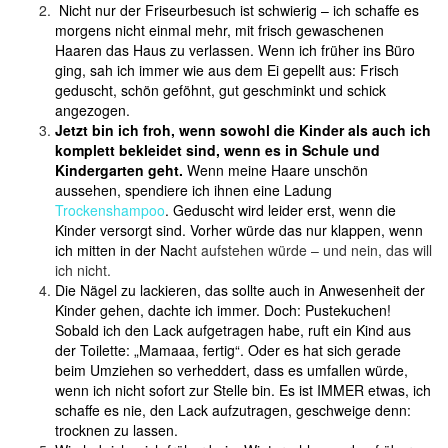
Nicht nur der Friseurbesuch ist schwierig – ich schaffe es
morgens nicht einmal mehr, mit frisch gewaschenen
Haaren das Haus zu verlassen. Wenn ich früher ins Büro
ging, sah ich immer wie aus dem Ei gepellt aus: Frisch
geduscht, schön geföhnt, gut geschminkt und schick
angezogen.
Jetzt bin ich froh, wenn sowohl die Kinder als auch ich
komplett bekleidet sind, wenn es in Schule und
Kindergarten geht.
Wenn meine Haare unschön
aussehen, spendiere ich ihnen eine Ladung
Trockenshampoo
. Geduscht wird leider erst, wenn die
Kinder versorgt sind. Vorher würde das nur klappen, wenn
ich mitten in der Nac
ht aufstehen würde – und nein, das will
ich nicht.
Die Nägel zu lackieren, das sollte auch in Anwesenheit der
Kinder gehen, dachte ich immer. Doch: Pustekuchen!
Sobald ich den Lack aufgetragen habe, ruft ein Kind aus
der Toilette: „Mamaaa, fertig“. Oder es hat sich gerade
beim Umziehen so verheddert, dass es umfallen würde,
wenn ich nicht sofort zur Stelle bin. Es ist IMMER etwas, ich
schaffe es nie, den Lack aufzutragen, geschweige denn:
trocknen zu lassen.