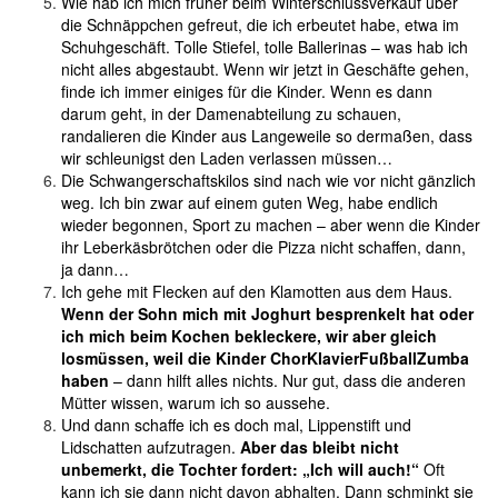
Wie hab ich mich früher beim Winterschlussverkauf über
die Schnäppchen gefreut, die ich erbeutet habe, etwa im
Schuhgeschäft. Tolle Stiefel, tolle Ballerinas – was hab ich
nicht alles abgestaubt. Wenn wir jetzt in Geschäfte gehen,
finde ich immer einiges für die Kinder. Wenn es dann
darum geht, in der Damenabteilung zu schauen,
randalieren die Kinder aus Langeweile so dermaßen, dass
wir schleunigst den Laden verlassen müssen…
Die Schwangerschaftskilos sind nach wie vor nicht gänzlich
weg. Ich bin zwar auf einem guten Weg, habe endlich
wieder begonnen, Sport zu machen – aber wenn die Kinder
ihr Leberkäsbrötchen oder die Pizza nicht schaffen, dann,
ja dann…
Ich gehe mit Flecken auf den Klamotten aus dem Haus.
Wenn der Sohn mich mit Joghurt besprenkelt hat oder
ich mich beim Kochen bekleckere, wir aber gleich
losmüssen, weil die Kinder ChorKlavierFußballZumba
haben
– dann hilft alles nichts. Nur gut, dass die anderen
Mütter wissen, warum ich so aussehe.
Und dann schaffe ich es doch mal, Lippenstift und
Lidschatten aufzutragen.
Aber das bleibt nicht
unbemerkt, die Tochter fordert: „Ich will auch!“
Oft
kann ich sie dann nicht davon abhalten. Dann schminkt sie