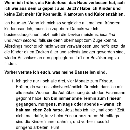
Wenn ich früher, als Kinderlose, das Haus verlassen hat, sah
ich wie aus dem Ei gepellt aus. Jetzt? Habe ich Kinder und
keine Zeit mehr für Kosmetik, Klamotten und Kalorienzählen.
Ich baue ab. Wenn ich mich so vergleiche mit meinem früheren,
kinderlosen Ich, muss ich zugeben: Damals war ich
businesstauglicher. Jetzt heißt die Devise meistens:
kids first
–
und
mom second
, falls sie denn überhaupt zum Zuge kommt.
Allerdings möchte ich nicht weiter verwahrlosen und hoffe jetzt, da
die Kinder einen Zacken älter und selbstständiger geworden sind,
wieder Anschluss an den gepflegteren Teil der Bevölkerung zu
finden.
Vorher verrate ich euch, was meine Baustellen sind:
Ich gehe nur noch alle drei, vier Monate zum Friseur.
Früher, da war es selbstverständlich für mich, dass ich mir
alle sechs Wochen die Aufhübschung durch den Fachmann
gegönnt habe.
Ich bin immer ohne Termin zum Friseur
gegangen, morgens, mittags oder abends – wann ich
halt mal eben Zeit hatte.
Jetzt hab ich nie „mal eben“ Zeit,
nicht mal dafür, kurz beim Friseur anzurufen: Ab mittags
sind die Kinder immer daheim, und vorher muss ich
dringend arbeiten. Puh!