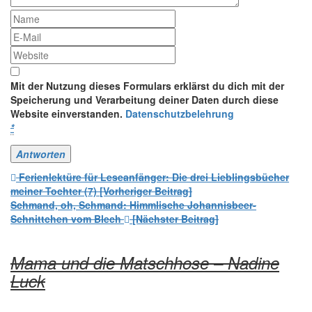
Mit der Nutzung dieses Formulars erklärst du dich mit der
Speicherung und Verarbeitung deiner Daten durch diese
Website einverstanden.
Datenschutzbelehrung
*
Beitrags-
Ferienlektüre für Leseanfänger: Die drei Lieblingsbücher
meiner Tochter (7) [Vorheriger Beitrag]
Navigation
Schmand, oh, Schmand: Himmlische Johannisbeer-
Schnittchen vom Blech
[Nächster Beitrag]
Mama und die Matschhose – Nadine
Luck