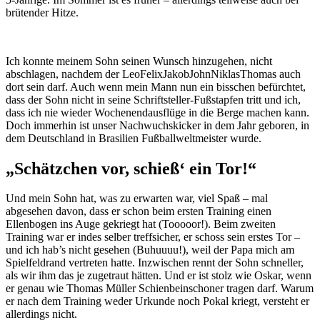
brütender Hitze.
Ich konnte meinem Sohn seinen Wunsch hinzugehen, nicht
abschlagen, nachdem der LeoFelixJakobJohnNiklasThomas auch
dort sein darf. Auch wenn mein Mann nun ein bisschen befürchtet,
dass der Sohn nicht in seine Schriftsteller-Fußstapfen tritt und ich,
dass ich nie wieder Wochenendausflüge in die Berge machen kann.
Doch immerhin ist unser Nachwuchskicker in dem Jahr geboren, in
dem Deutschland in Brasilien Fußballweltmeister wurde.
„Schätzchen vor, schieß‘ ein Tor!“
Und mein Sohn hat, was zu erwarten war, viel Spaß – mal
abgesehen davon, dass er schon beim ersten Training einen
Ellenbogen ins Auge gekriegt hat (Tooooor!). Beim zweiten
Training war er indes selber treffsicher, er schoss sein erstes Tor –
und ich hab’s nicht gesehen (Buhuuuu!), weil der Papa mich am
Spielfeldrand vertreten hatte. Inzwischen rennt der Sohn schneller,
als wir ihm das je zugetraut hätten. Und er ist stolz wie Oskar, wenn
er genau wie Thomas Müller Schienbeinschoner tragen darf. Warum
er nach dem Training weder Urkunde noch Pokal kriegt, versteht er
allerdings nicht.