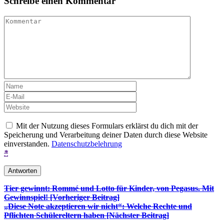
Schreibe einen Kommentar
Mit der Nutzung dieses Formulars erklärst du dich mit der
Speicherung und Verarbeitung deiner Daten durch diese Website
einverstanden.
Datenschutzbelehrung
*
Beitrags-
Tier gewinnt: Rommé und Lotto für Kinder, von Pegasus. Mit
Gewinnspiel! [Vorheriger Beitrag]
Navigation
„Diese Note akzeptieren wir nicht“: Welche Rechte und
Pflichten Schülereltern haben
[Nächster Beitrag]