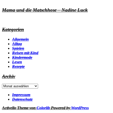
Mama und die Matschhose – Nadine Luck
Kategorien
Allgemein
Alltag
Spielen
Reisen mit Kind
Kindermode
Lesen
Rezepte
Archiv
Archiv
Impressum
Datenschutz
Activello Theme von
Colorlib
Powered by
WordPress