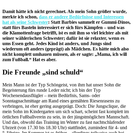
Damit hätte ich nicht gerechnet. Als mein Sohn größer wurde,
merkte ich schon,
dass er andere Bedürfnisse und Interessen
hat als seine Schwester
: Statt Barbies sammelt er Gummi-Dinos,
statt fürs Basteln interessiert er sich fürs Kämpfen – und was
die Klamottenfrage betrifft, ist es mit ihm so viel leichter als mit
seiner wählerischen Schwester; dafür ist sie relaxter, wenn es
ums Essen geht. Jedes Kind ist anders, und Jungs sind
wiederum oft anders (geprägt) als Mädchen. Es hätte mich also
nicht komplett umhauen müssen, als er sagte: „Mama, ich will
zum Fußball.“ Hat es aber.
Die Freunde „sind schuld“
Mein Mann ist der Typ Schöngeist, von ihm hat unser Sohn die
Begeisterung fürs runde Leder nicht; ich bin der Typ
Wochenendausflügler – mein Bedürfnis, Sams- oder
Sonntagnachmittage am Rand eines gemähten Riesenrasens zu
verbringen, ist eher gering ausgeprägt. Doch: Die Jungsclique, die
mein Sohn im Kindergarten um sich schart, scheint fast komplett im
örtlichen Fußballverein zu sein, in der jüngstmöglichen Mannschaft.
Und das, obwohl das Training im Winter zu fast nachtschlafender
Uhrzeit (von 17.30 bis 18.30 Uhr) stattfindet, zumindest für 4- und
5-Jährige. Im Sommer ist es früher – allerdings teilweise auch bei