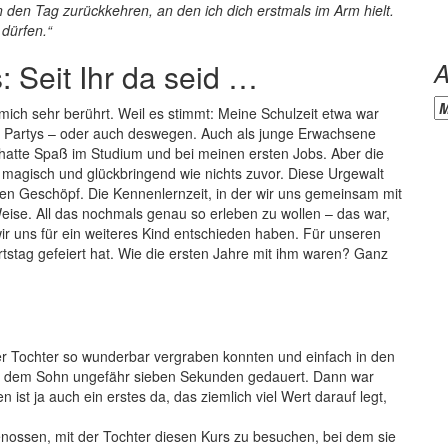
 den Tag zurückkehren, an den ich dich erstmals im Arm hielt.
dürfen.“
 Seit Ihr da seid …
A
Ar
mich sehr berührt. Weil es stimmt: Meine
Schulzeit etwa war
er Partys – oder auch deswegen. Auch als junge Erwachsene
, hatte Spaß im Studium und bei meinen ersten Jobs. Aber die
 magisch und glückbringend wie nichts zuvor. Diese Urgewalt
ten Geschöpf. Die Kennenlernzeit, in der wir uns gemeinsam mit
se. All das nochmals genau so erleben zu wollen – das war,
ir uns für ein weiteres Kind entschieden haben. Für unseren
tstag gefeiert hat. Wie die ersten Jahre mit ihm waren? Ganz
rer Tochter so wunderbar vergraben konnten und einfach in den
t mit dem Sohn ungefähr sieben Sekunden gedauert. Dann war
n ist ja auch ein erstes da, das ziemlich viel Wert darauf legt,
nossen, mit der Tochter diesen Kurs zu besuchen, bei dem sie