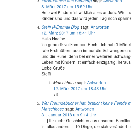
FaBa-Familie aus Bamberg
sagt:
Antworten
8. März 2017 um 15:52 Uhr
Bei zwei Kindern ist wirklich alles anders. Wir 
Kinder sind und das wird jeden Tag noch spann
Steffi @Emmali Blog
sagt:
Antworten
12. März 2017 um 18:41 Uhr
Hallo Nadine,
ich gebe dir vollkommen Recht. Ich hab 3 Mädels
rate Erstmüttern auch immer die Schwangerschaft
und die Ruhe, denn bei einer weiteren Schwanger
Leben mit Kindern ist einfach einzigartig, hera
Liebe Grüße
Steffi
Matschhose
sagt:
Antworten
12. März 2017 um 18:43 Uhr
<3
Wer Freundebücher hat, braucht keine Feinde me
Matschhose
sagt:
Antworten
31. Januar 2018 um 9:14 Uhr
[…] Ihr mehr Geschichten aus unserem Familie
ist alles anders. – 10 Dinge, die sich verändert