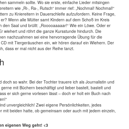
hen sammeln sollte. Wo sie erste, einfache Lieder mitsingen
ereitern wie „Ri-, Ra-, Rutsch“ immer rief: „Nochmal! Nochmal!“
ttern zu Kniereitern in Dauerschleife aufzufordern. Keine Frage,
d er? Wenn alle Mütter samt Kindern auf dem Schoß im Kreis
rch den Saal und brüllt: „Rooooaaaaar!“ Wie ein Löwe. Oder er
Er wiehert und röhrt die ganze Kursstunde hindurch. Die
timmen nachzuahmen sei eine hervorragende Übung für die
 CD mit Tiergeräuschen ein, wir hören darauf ein Wiehern. Der
ch, dass er mal nicht aus der Reihe tanzt.
ch
d doch so wahr. Bei der Tochter trauere ich als Journalistin und
 gerne mit Büchern beschäftigt und lieber bastelt, bastelt und
dass er sich gerne vorlesen lässt – doch er holt ein Buch nach
en!“
sind unvergleichlich! Zwei eigene Persönlichkeiten, jedes
her mit beiden hatte, ob gemeinsam oder auch mit jedem einzeln,
ren eigenen Weg geht! <3