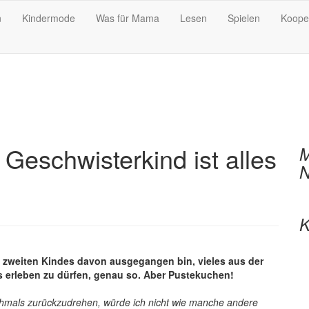
n
Kindermode
Was für Mama
Lesen
Spielen
Koope
eschwisterkind ist alles
M
N
K
 zweiten Kindes davon ausgegangen bin, vieles aus der
s erleben zu dürfen, genau so. Aber Pustekuchen!
ochmals zurückzudrehen, würde ich nicht wie manche andere