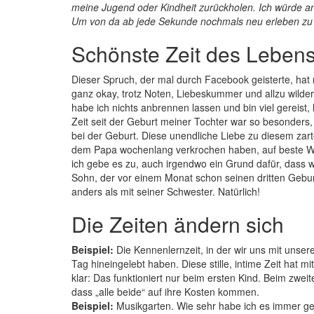
meine Jugend oder Kindheit zurückholen. Ich würde an
Um von da ab jede Sekunde nochmals neu erleben zu 
Schönste Zeit des Lebens:
Dieser Spruch, der mal durch Facebook geisterte, hat 
ganz okay, trotz Noten, Liebeskummer und allzu wild
habe ich nichts anbrennen lassen und bin viel gereist
Zeit seit der Geburt meiner Tochter war so besonders,
bei der Geburt. Diese unendliche Liebe zu diesem zar
dem Papa wochenlang verkrochen haben, auf beste Wei
ich gebe es zu, auch irgendwo ein Grund dafür, dass w
Sohn, der vor einem Monat schon seinen dritten Gebur
anders als mit seiner Schwester. Natürlich!
Die Zeiten ändern sich
Beispiel:
Die Kennenlernzeit, in der wir uns mit unse
Tag hineingelebt haben. Diese stille, intime Zeit ha
klar: Das funktioniert nur beim ersten Kind. Beim zweite
dass „alle beide“ auf ihre Kosten kommen.
Beispiel:
Musikgarten. Wie sehr habe ich es immer ge