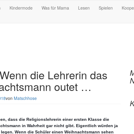
n
Kindermode
Was für Mama
Lesen
Spielen
Koope
Wenn die Lehrerin das
M
N
nachtsmann outet …
018
von
Matschhose
K
n, dass die Religionslehrerin einer ersten Klasse die
chtsmann in Wahrheit gar nicht gibt. Eigentlich würden ja
m legen. Wenn die Schüler einen Weihnachtsmann sehen