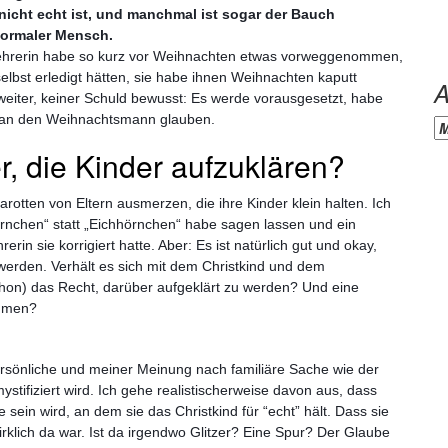
nicht echt ist, und manchmal ist sogar der Bauch
normaler Mensch.
 Lehrerin habe so kurz vor Weihnachten etwas vorweggenommen,
lbst erledigt hätten, sie habe ihnen Weihnachten kaputt
A
 weiter, keiner Schuld bewusst: Es werde vorausgesetzt, habe
hr an den Weihnachtsmann glauben.
Ar
er, die Kinder aufzuklären?
rotten von Eltern ausmerzen, die ihre Kinder klein halten. Ich
rnchen“ statt „Eichhörnchen“ habe sagen lassen und ein
erin sie korrigiert hatte. Aber: Es ist natürlich gut und okay,
erden. Verhält es sich mit dem Christkind und dem
hon) das Recht, darüber aufgeklärt zu werden? Und eine
säumen?
persönliche und meiner Meinung nach familiäre Sache wie der
tifiziert wird. Ich gehe realistischerweise davon aus, dass
 sein wird, an dem sie das Christkind für “echt” hält. Dass sie
irklich da war. Ist da irgendwo Glitzer? Eine Spur? Der Glaube