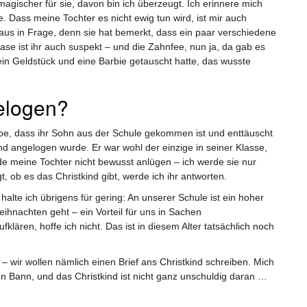
gischer für sie, davon bin ich überzeugt. Ich erinnere mich
e. Dass meine Tochter es nicht ewig tun wird, ist mir auch
laus in Frage, denn sie hat bemerkt, dass ein paar verschiedene
se ist ihr auch suspekt – und die Zahnfee, nun ja, da gab es
 ein Geldstück und eine Barbie getauscht hatte, das wusste
elogen?
pe, dass ihr Sohn aus der Schule gekommen ist und enttäuscht
ind
angelogen wurde. Er war wohl der einzige in seiner Klasse,
erde meine Tochter nicht bewusst anlügen – ich werde sie nur
t, ob es das Christkind gibt, werde ich ihr antworten.
halte ich übrigens für gering: An unserer Schule ist ein hoher
eihnachten geht – ein Vorteil für uns in Sachen
lären, hoffe ich nicht. Das ist in diesem Alter tatsächlich noch
 – wir wollen nämlich einen Brief ans Christkind schreiben. Mich
en Bann, und das Christkind ist nicht ganz unschuldig daran …