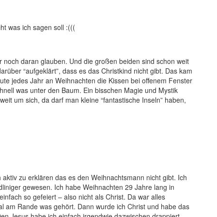
t was ich sagen soll :(((
er noch daran glauben. Und die großen beiden sind schon weit
arüber “aufgeklärt”, dass es das Christkind nicht gibt. Das kam
eute jedes Jahr an Weihnachten die Kissen bei offenem Fenster
schnell was unter den Baum. Ein bisschen Magie und Mystik
 weit um sich, da darf man kleine “fantastische Inseln” haben,
h aktiv zu erklären das es den Weihnachtsmann nicht gibt. Ich
dliniger gewesen. Ich habe Weihnachten 29 Jahre lang in
nfach so gefeiert – also nicht als Christ. Da war alles
al am Rande was gehört. Dann wurde ich Christ und habe das
Den Jesus habe ich einfach irgendwie dazwischen drappiert.