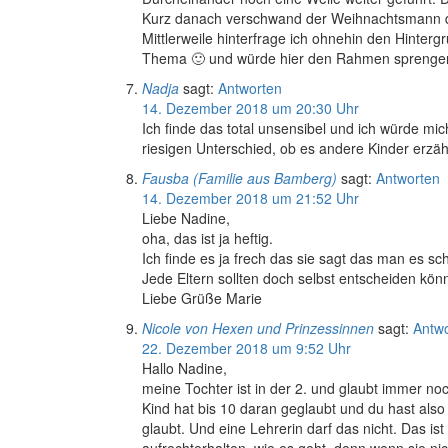
Kurz danach verschwand der Weihnachtsmann d
Mittlerweile hinterfrage ich ohnehin den Hinter
Thema 🙂 und würde hier den Rahmen sprengen
Nadja
sagt:
Antworten
14. Dezember 2018 um 20:30 Uhr
Ich finde das total unsensibel und ich würde mi
riesigen Unterschied, ob es andere Kinder erzäh
Fausba (Familie aus Bamberg)
sagt:
Antworten
14. Dezember 2018 um 21:52 Uhr
Liebe Nadine,
oha, das ist ja heftig.
Ich finde es ja frech das sie sagt das man es s
Jede Eltern sollten doch selbst entscheiden könn
Liebe Grüße Marie
Nicole von Hexen und Prinzessinnen
sagt:
Antw
22. Dezember 2018 um 9:52 Uhr
Hallo Nadine,
meine Tochter ist in der 2. und glaubt immer n
Kind hat bis 10 daran geglaubt und du hast als
glaubt. Und eine Lehrerin darf das nicht. Das i