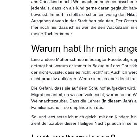
ans Christkind macht Weihnachten noch ein bisschen ma
jedenfalls, dass ich als Kind gerne daran geglaubt hab
bewusst: Immerhin stellt sie schon ein wenig den Niko
Ausgaben davon in der Stadt herumlaufen. Der Osterha
hier noch nie: dass ich es war, die den Wackelzahn in
meine Tochter immer.
Warum habt Ihr mich ang
Eine andere Mutter schrieb in besagter Facebookgrup
gefragt hat, warum er immer in Bezug auf das Christk
der nicht wusste, dass es nicht „echt“ ist. Auch ich w
nicht proaktiv aufklären. Wenn sie mich aber direkt frag
Die Gefahr, dass sie auf dem Schulhof aufgeklärt wird, 
Migrationsanteil, da wissen viele nicht, worum es an W
Weihnachtszauber. Dass die Lehrer (in diesem Jahr) aufk
Familiensache – so empfinde ich das.
So, und jetzt setze ich mich gleich mit den Kindern hin
zieht der Zauber dieser Heiligen Nacht ja auch in sein