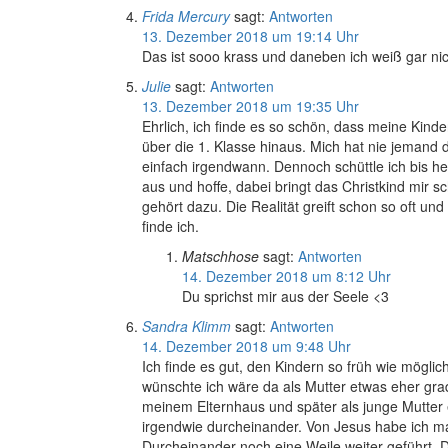
Frida Mercury
sagt:
Antworten
13. Dezember 2018 um 19:14 Uhr
Das ist sooo krass und daneben ich weiß gar nich
Julie
sagt:
Antworten
13. Dezember 2018 um 19:35 Uhr
Ehrlich, ich finde es so schön, dass meine Kind
über die 1. Klasse hinaus. Mich hat nie jemand d
einfach irgendwann. Dennoch schüttle ich bis h
aus und hoffe, dabei bringt das Christkind mir 
gehört dazu. Die Realität greift schon so oft und
finde ich.
Matschhose
sagt:
Antworten
14. Dezember 2018 um 8:12 Uhr
Du sprichst mir aus der Seele <3
Sandra Klimm
sagt:
Antworten
14. Dezember 2018 um 9:48 Uhr
Ich finde es gut, den Kindern so früh wie möglic
wünschte ich wäre da als Mutter etwas eher gra
meinem Elternhaus und später als junge Mutter ei
irgendwie durcheinander. Von Jesus habe ich m
Durcheinander noch eine Weile weiter geführt. 