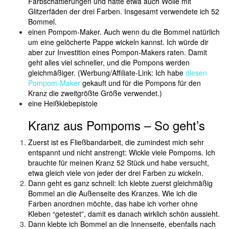
Farbschattierungen und hatte etwa auch Wolle mit
Glitzerfäden der drei Farben. Insgesamt verwendete ich 52
Bommel.
einen Pompom-Maker. Auch wenn du die Bommel natürlich
um eine gelöcherte Pappe wickeln kannst. Ich würde dir
aber zur Investition eines Pompon-Makers raten. Damit
geht alles viel schneller, und die Pompons werden
gleichmäßiger. (Werbung/Affiliate-Link: Ich habe
diesen
Pompom-Maker
gekauft und für die Pompons für den
Kranz die zweitgrößte Größe verwendet.)
eine Heißklebepistole
Kranz aus Pompoms – So geht’s
Zuerst ist es Fließbandarbeit, die zumindest mich sehr
entspannt und nicht anstrengt: Wickle viele Pompoms. Ich
brauchte für meinen Kranz 52 Stück und habe versucht,
etwa gleich viele von jeder der drei Farben zu wickeln.
Dann geht es ganz schnell: Ich klebte zuerst gleichmäßig
Bommel an die Außenseite des Kranzes. Wie ich die
Farben anordnen möchte, das habe ich vorher ohne
Kleben “getestet”, damit es danach wirklich schön aussieht.
Dann klebte ich Bommel an die Innenseite, ebenfalls nach