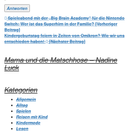
Beitrags-
Spieleabend mit der „Big Brain Academy“ für die Nintendo
Switch: Wer ist das Superhirn in der Familie? [Vorheriger
Navigation
Beitrag]
Kindergeburtstag feiern in Zeiten von Omikron? Wie wir uns
entschieden haben!
[Nächster Beitrag]
Mama und die Matschhose – Nadine
Luck
Kategorien
Allgemein
Alltag
Spielen
Reisen mit Kind
Kindermode
Lesen