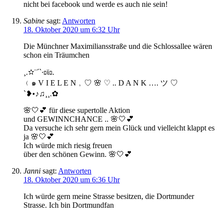
nicht bei facebook und werde es auch nie sein!
Sabine
sagt:
Antworten
18. Oktober 2020 um 6:32 Uhr
Die Münchner Maximiliansstraße und die Schlossallee wären
schon ein Träumchen
¸.✫¨´`·ʚϊɞ.
﹙๑ V I E L E N﹐♡ 🌸 ♡ .. D A N K …. ツ ♡
`❥•♪♫¸¸.✿
🌸🤍💕 für diese supertolle Aktion
und GEWINNCHANCE .. 🌸🤍💕
Da versuche ich sehr gern mein Glück und vielleicht klappt es
ja 🌸🤍💕
Ich würde mich riesig freuen
über den schönen Gewinn. 🌸🤍💕
Janni
sagt:
Antworten
18. Oktober 2020 um 6:36 Uhr
Ich würde gern meine Strasse besitzen, die Dortmunder
Strasse. Ich bin Dortmundfan