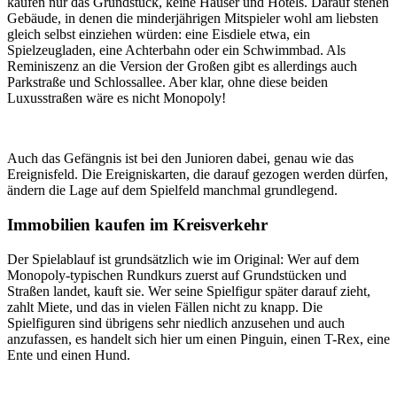
kaufen nur das Grundstück, keine Häuser und Hotels. Darauf stehen
Gebäude, in denen die minderjährigen Mitspieler wohl am liebsten
gleich selbst einziehen würden: eine Eisdiele etwa, ein
Spielzeugladen, eine Achterbahn oder ein Schwimmbad. Als
Reminiszenz an die Version der Großen gibt es allerdings auch
Parkstraße und Schlossallee. Aber klar, ohne diese beiden
Luxusstraßen wäre es nicht Monopoly!
Auch das Gefängnis ist bei den Junioren dabei, genau wie das
Ereignisfeld. Die Ereigniskarten, die darauf gezogen werden dürfen,
ändern die Lage auf dem Spielfeld manchmal grundlegend.
Immobilien kaufen im Kreisverkehr
Der Spielablauf ist grundsätzlich wie im Original: Wer auf dem
Monopoly-typischen Rundkurs zuerst auf Grundstücken und
Straßen landet, kauft sie. Wer seine Spielfigur später darauf zieht,
zahlt Miete, und das in vielen Fällen nicht zu knapp. Die
Spielfiguren sind übrigens sehr niedlich anzusehen und auch
anzufassen, es handelt sich hier um einen Pinguin, einen T-Rex, eine
Ente und einen Hund.