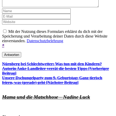
Mit der Nutzung dieses Formulars erklärst du dich mit der
Speicherung und Verarbeitung deiner Daten durch diese Website
einverstanden.
Datenschutzbelehrung
*
Beitrags-
Nürnberg bei Schlechtwetter: Was tun mit den Kindern?
Autorin Anke Landleiter verrät die besten Tipps [Vorheriger
Navigation
Beitrag]
Unsere Dschungelparty zum 9. Geburtstag: Ganz tierisch
feiern, was (gerade) geht
[Nächster Beitrag]
Mama und die Matschhose – Nadine Luck