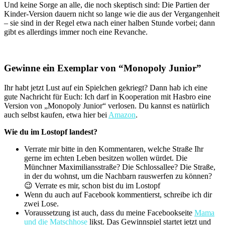
Und keine Sorge an alle, die noch skeptisch sind: Die Partien der
Kinder-Version dauern nicht so lange wie die aus der Vergangenheit
– sie sind in der Regel etwa nach einer halben Stunde vorbei; dann
gibt es allerdings immer noch eine Revanche.
Gewinne ein Exemplar von “Monopoly Junior”
Ihr habt jetzt Lust auf ein Spielchen gekriegt? Dann hab ich eine
gute Nachricht für Euch: Ich darf in Kooperation mit Hasbro eine
Version von „Monopoly Junior“ verlosen. Du kannst es natürlich
auch selbst kaufen, etwa hier bei
Amazon
.
Wie du im Lostopf landest?
Verrate mir bitte in den Kommentaren, welche Straße Ihr
gerne im echten Leben besitzen wollen würdet. Die
Münchner Maximiliansstraße? Die Schlossallee? Die Straße,
in der du wohnst, um die Nachbarn rauswerfen zu können?
😉 Verrate es mir, schon bist du im Lostopf
Wenn du auch auf Facebook kommentierst, schreibe ich dir
zwei Lose.
Voraussetzung ist auch, dass du meine Facebookseite
Mama
und die Matschhose
likst. Das Gewinnspiel startet jetzt und