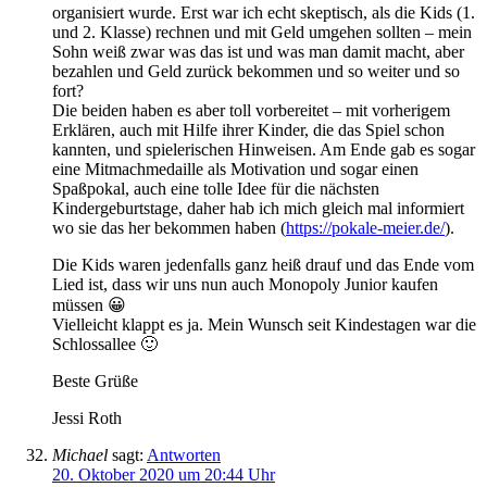
organisiert wurde. Erst war ich echt skeptisch, als die Kids (1.
und 2. Klasse) rechnen und mit Geld umgehen sollten – mein
Sohn weiß zwar was das ist und was man damit macht, aber
bezahlen und Geld zurück bekommen und so weiter und so
fort?
Die beiden haben es aber toll vorbereitet – mit vorherigem
Erklären, auch mit Hilfe ihrer Kinder, die das Spiel schon
kannten, und spielerischen Hinweisen. Am Ende gab es sogar
eine Mitmachmedaille als Motivation und sogar einen
Spaßpokal, auch eine tolle Idee für die nächsten
Kindergeburtstage, daher hab ich mich gleich mal informiert
wo sie das her bekommen haben (
https://pokale-meier.de/
).
Die Kids waren jedenfalls ganz heiß drauf und das Ende vom
Lied ist, dass wir uns nun auch Monopoly Junior kaufen
müssen 😀
Vielleicht klappt es ja. Mein Wunsch seit Kindestagen war die
Schlossallee 🙂
Beste Grüße
Jessi Roth
Michael
sagt:
Antworten
20. Oktober 2020 um 20:44 Uhr