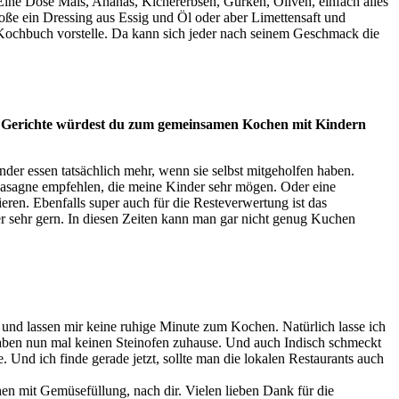
Eine Dose Mais, Ananas, Kichererbsen, Gurken, Oliven, einfach alles
ße ein Dressing aus Essig und Öl oder aber Limettensaft und
 Kochbuch vorstelle. Da kann sich jeder nach seinem Geschmack die
 Gerichte würdest
du zum gemeinsamen Kochen mit Kindern
der essen tatsächlich mehr, wenn sie selbst mitgeholfen haben.
 Lasagne empfehlen, die meine Kinder sehr mögen. Oder eine
eren. Ebenfalls super auch für die Resteverwertung ist das
r sehr gern. In diesen Zeiten kann man gar nicht genug Kuchen
 und lassen mir keine ruhige Minute zum Kochen. Natürlich lasse ich
 haben nun mal keinen Steinofen zuhause. Und auch Indisch schmeckt
Und ich finde gerade jetzt, sollte man die lokalen Restaurants auch
n mit Gemüsefüllung, nach dir. Vielen lieben Dank für die