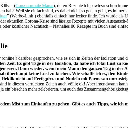
 Klüver (
Ganz normale Mama
), deren Rezepte ich sowieso schon immer
hab? Weil sie einfach sind, es dabei nicht so genau geht, es immer k
tter
” (Werbe-Link!) ebenfalls einfach nur lecker finde.
Ich würde als U
 der aktuellen Corona-Krise sind lässige Rezepte mit vielen Austausch-M
la oder köstlicher Nachtisch – Nathalies 80 Rezepte im Buch sind einfa
lie
hr (online!) darüber gesprochen, wie es sich in Zeiten der Isolation und
 Zeit. Es gibt Tage in der Isolation, da habe ich total Lust zu
enossen. Dann wieder, wenn mein Mann den ganzen Tag in der Arbe
hab überhaupt keine Lust zu kochen. Wie schaffe ich es, den Kinder
ter Hektik nicht auf Fertigpizza und Nudeln mit Parmesan umzustei
sind in diesen verrückten Zeiten auch völlig ok! Aber irgendwann ka
ja ein bisschen mehr zelebrieren, um auch das Zusammengehörigkeitsg
edem Mist zum Einkaufen zu gehen. Gibt es auch Tipps, wie ich m