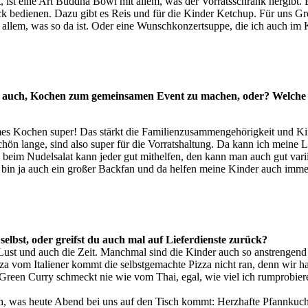
ist eine Art Buddha Bowl mit allem, was der Vorratsschrank hergibt. 
k bedienen. Dazu gibt es Reis und für die Kinder Ketchup. Für uns Gro
 allem, was so da ist. Oder eine Wunschkonzertsuppe, die ich auch im
cher auch, Kochen zum gemeinsamen Event zu machen, oder? Welche
mes Kochen super! Das stärkt die Familienzusammengehörigkeit und Kin
chön lange, sind also super für die Vorratshaltung. Da kann ich meine
beim Nudelsalat kann jeder gut mithelfen, den kann man auch gut varii
 bin ja auch ein großer Backfan und da helfen meine Kinder auch imme
lbst, oder greifst du auch mal auf Lieferdienste zurück?
Lust und auch die Zeit. Manchmal sind die Kinder auch so anstrengend
zza vom Italiener kommt die selbstgemachte Pizza nicht ran, denn wir
reen Curry schmeckt nie wie vom Thai, egal, wie viel ich rumprobiere. 
, was heute Abend bei uns auf den Tisch kommt: Herzhafte Pfannkuche