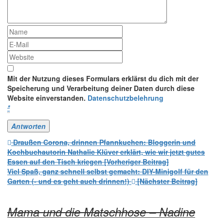
Mit der Nutzung dieses Formulars erklärst du dich mit der
Speicherung und Verarbeitung deiner Daten durch diese
Website einverstanden.
Datenschutzbelehrung
*
Beitrags-
Draußen Corona, drinnen Pfannkuchen: Bloggerin und
Kochbuchautorin Nathalie Klüver erklärt, wie wir jetzt gutes
Navigation
Essen auf den Tisch kriegen [Vorheriger Beitrag]
Viel Spaß, ganz schnell selbst gemacht: DIY-Minigolf für den
Garten (- und es geht auch drinnen!)
[Nächster Beitrag]
Mama und die Matschhose – Nadine