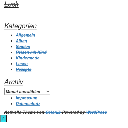
Luck
Kategorien
Allgemein
Alltag
Spielen
Reisen mit Kind
Kindermode
Lesen
Rezepte
Archiv
Archiv
Impressum
Datenschutz
Activello Theme von
Colorlib
Powered by
WordPress