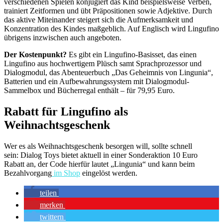
verschiedenen Spielen konjugiert das Kind beispielsweise Verben,
trainiert Zeitformen und übt Präpositionen sowie Adjektive. Durch
das aktive Mit­einander steigert sich die Aufmerksamkeit und
Konzentration des Kindes maß­geblich. Auf Englisch wird Lingufino
übrigens inzwischen auch angeboten.
Der Kostenpunkt?
Es gibt ein Lingufino-Basisset, das einen
Lingufino aus hochwertigem Plüsch samt Sprachprozessor und
Dialogmodul, das Abenteuerbuch „Das Geheimnis von Lingunia“,
Batterien und ein Aufbewahrungssystem mit Dialogmodul-
Sammelbox und Bücherregal enthält – für 79,95 Euro.
Rabatt für Lingufino als
Weihnachtsgeschenk
Wer es als Weihnachtsgeschenk besorgen will, sollte schnell
sein: Dialog Toys bietet aktuell in einer Sonderaktion 10 Euro
Rabatt an, der Code hierfür lautet „Lingunia“ und kann beim
Bezahlvorgang
im Shop
eingelöst werden.
teilen
merken
twittern