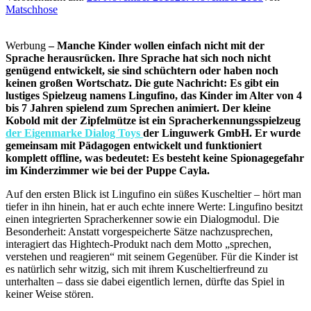
Matschhose
Werbung
– Manche Kinder wollen einfach nicht mit der
Sprache herausrücken. Ihre Sprache hat sich noch nicht
genügend entwickelt, sie sind schüchtern oder haben noch
keinen großen Wortschatz. Die gute Nachricht: Es gibt ein
lustiges Spielzeug namens Lingufino, das Kinder
im Alter von 4
bis 7 Jahren spielend zum Sprechen animiert. Der kleine
Kobold mit der Zipfel­mütze ist ein Spracherkennungsspielzeug
der Eigenmarke Dialog Toys
der Linguwerk GmbH. Er wurde
gemeinsam mit Päda­gogen entwickelt und funktioniert
komplett offline, was bedeutet: Es besteht keine Spionagegefahr
im Kinderzimmer wie bei der Puppe Cayla.
Auf den ersten Blick ist Lingufino ein süßes Kuscheltier – hört man
tiefer in ihn hinein, hat er auch echte innere Werte: Lingufino besitzt
einen integrierten Spracherkenner sowie ein Dialogmodul. Die
Besonderheit: Anstatt vorge­speicherte Sätze nachzusprechen,
interagiert das Hightech-Produkt nach dem Motto „sprechen,
verstehen und rea­gieren“ mit seinem Gegenüber. Für die Kinder ist
es natürlich sehr witzig, sich mit ihrem Kuscheltierfreund zu
unterhalten – dass sie dabei eigentlich lernen, dürfte das Spiel in
keiner Weise stören.