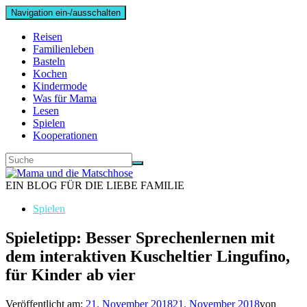
Navigation ein-/ausschalten
Reisen
Familienleben
Basteln
Kochen
Kindermode
Was für Mama
Lesen
Spielen
Kooperationen
EIN BLOG FÜR DIE LIEBE FAMILIE
Spielen
Spieletipp: Besser Sprechenlernen mit
dem interaktiven Kuscheltier Lingufino,
für Kinder ab vier
Veröffentlicht am:
21. November 2018
21. November 2018
von