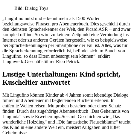
Bild: Dialog Toys
„Lingufino nutzt und erkennt mehr als 1500 Wörter
beziehungsweise Phrasen pro Aben­teuerbuch. Dies geschieht durch
den kleinsten Spracher­kenner der Welt, den Picard ASR – und zwar
komplett offline. So wird zu keinem Zeitpunkt eine Ver­bindung ins
Internet oder zu anderen Geräten hergestellt, wie es beispielsweise
bei Spracherkennungen per Smartphone der Fall ist. Alles, was für
die Spracher­kennung erforderlich ist, befindet sich im Bauch von
Lingu­fino, so dass Eltern unbesorgt sein können“, erklärt
Linguwerk-Geschäftsführer Rico Petrick.
Lustige Unterhaltungen: Kind spricht,
Kuscheltier antwortet
Mit Lingufino können Kinder ab 4 Jahren somit lebendige Dialoge
führen und Abenteuer mit begleitenden Büchern erleben: In
entfernte Welten reisen, Mut­proben bestehen oder einen Schatz
finden. Durch das zugehörige Abenteuer­buch „Das Geheimnis von
Lingunia“ sowie Erweiterungs-Sets mit Geschichten wie „Das
wunderliche Holzding“ und „Die fantas­tische Flausch­blume“ taucht
das Kind in eine andere Welt ein, meistert Aufgaben und lüftet
Geheimnisse.