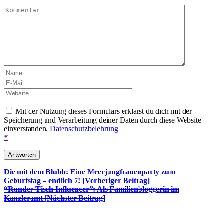
Mit der Nutzung dieses Formulars erklärst du dich mit der
Speicherung und Verarbeitung deiner Daten durch diese Website
einverstanden.
Datenschutzbelehrung
*
Beitrags-
Die mit dem Blubb: Eine Meerjungfrauenparty zum
Geburtstag – endlich 7! [Vorheriger Beitrag]
Navigation
“Runder Tisch Influencer”: Als Familienbloggerin im
Kanzleramt
[Nächster Beitrag]