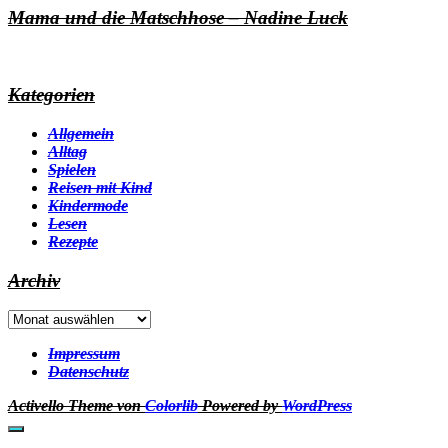
Mama und die Matschhose – Nadine Luck
Kategorien
Allgemein
Alltag
Spielen
Reisen mit Kind
Kindermode
Lesen
Rezepte
Archiv
Archiv
Impressum
Datenschutz
Activello Theme von
Colorlib
Powered by
WordPress