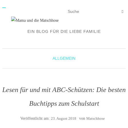
N
A
V
I
G
A
EIN BLOG FÜR DIE LIEBE FAMILIE
T
I
O
N
E
I
N
ALLGEMEIN
-
/
A
U
S
S
C
Lesen für und mit ABC-Schützen: Die besten
H
A
L
T
Buchtipps zum Schulstart
E
N
Veröffentlicht am:
23. August 2018
von
Matschhose