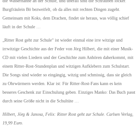
die Wasserhähne an der Schule, und überall sind die Schrauben locker.
Burgfräulein Bö bezweifelt, ob da alles mit rechten Dingen zugeht.
Gemeinsam mit Koks, dem Drachen, findet sie heraus, was völlig schief
läuft in der Schule …
„Ritter Rost geht zur Schule“ ist wieder einmal eine irre witzige und
irrwitzige Geschichte aus der Feder von Jörg Hilbert, die mit einer Musik-
CD mit vielen Liedern und der Geschichte zum Anhören daherkommt, mit
einem Ritter-Rost-Stundenplan und witzigen Aufklebern zum Schulstart.
Die Songs sind wieder so eingängig, witzig und schmissig, dass sie gleich
zu Ohrwürmern werden. Klar ist: Für Ritter-Rost-Fans kann es kein
besseres Geschenk zur Einschulung geben. Einziges Manko: Das Buch passt
durch seine Größe nicht in die Schultüte …
Hilbert, Jörg & Janosa, Felix: Ritter Rost geht zur Schule. Carlsen Verlag,
19,99 Euro.