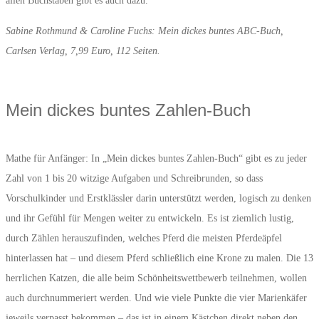
allen Buchstaben gibt es auch dazu.
Sabine Rothmund & Caroline Fuchs: Mein dickes buntes ABC-Buch,
Carlsen Verlag, 7,99 Euro, 112 Seiten.
Mein dickes buntes Zahlen-Buch
Mathe für Anfänger: In „Mein dickes buntes Zahlen-Buch“ gibt es zu jeder
Zahl von 1 bis 20 witzige Aufgaben und Schreibrunden, so dass
Vorschulkinder und Erstklässler darin unterstützt werden, logisch zu denken
und ihr Gefühl für Mengen weiter zu entwickeln. Es ist ziemlich lustig,
durch Zählen herauszufinden, welches Pferd die meisten Pferdeäpfel
hinterlassen hat – und diesem Pferd schließlich eine Krone zu malen. Die 13
herrlichen Katzen, die alle beim Schönheitswettbewerb teilnehmen, wollen
auch durchnummeriert werden. Und wie viele Punkte die vier Marienkäfer
jeweils verpasst bekommen – das ist in einem Kästchen direkt neben den