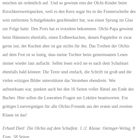
mischen sie ordentlich auf. Und so gewinnt eins der Olchi-Kinder beim
Kirschkernweitspucken, weil es den Kern sogar bis in die Fensterscheibe des
weit entfernten Schulgebäudes geschleudert hat, was einen Sprung im Glas
zur Folge hatte. Den Preis hat es trotzdem bekommen. Olchi-Papa gewinnt
beim Hämmern ebenfalls, einen Erdbeerkuchen, dessen Pappteller er zwar
gerne isst; der Kuchen aber ist gar nichts für ihn. Das Treiben der Olchis
auf dem Fest ist so lustig, dass meine Tochter beim gemeinsamen Lesen
immer wieder laut auflacht. Selbst lesen wird sie es nach dem Schulstart
ebenfalls bald können: Die Texte sind einfach, die Schrift ist groß und die
vielen witzigen Bilder unterstützen das Verstehen obendrein. Wer
aufmerksam war, punktet auch bei den 16 Seiten voller Rätsel am Ende des
Buches: Hier sollen die Leseratten Fragen zur Lektüre beantworten. Ein
grätiges Lesevergnügen für alle Olchis-Freunde aus der ersten und zweiten
Klasse ist das!
Erhard Dietl: Die Olchis auf dem Schulfest. 1./2. Klasse. Oetinger-Verlag, 8
Euro, 58 Seiten.