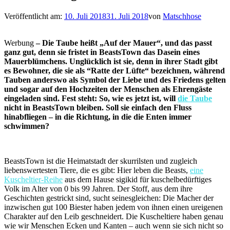
Veröffentlicht am:
10. Juli 2018
31. Juli 2018
von
Matschhose
Werbung
– Die Taube heißt „Auf der Mauer“, und das passt
ganz gut, denn sie fristet in BeastsTown das Dasein eines
Mauerblümchens. Unglücklich ist sie, denn in ihrer Stadt gibt
es Bewohner, die sie als “Ratte der Lüfte“ bezeichnen, während
Tauben anderswo als Symbol der Liebe und des Friedens gelten
und sogar auf den Hochzeiten der Menschen als Ehrengäste
eingeladen sind. Fest steht: So, wie es jetzt ist, will
die Taube
nicht in BeastsTown bleiben. Soll sie einfach den Fluss
hinabfliegen – in die Richtung, in die die Enten immer
schwimmen?
BeastsTown ist die Heimatstadt der skurrilsten und zugleich
liebenswertesten Tiere, die es gibt: Hier leben die Beasts,
eine
Kuscheltier-Reihe
aus dem Hause sigikid für kuschelbedürftiges
Volk im Alter von 0 bis 99 Jahren. Der Stoff, aus dem ihre
Geschichten gestrickt sind, sucht seinesgleichen: Die Macher der
inzwischen gut 100 Biester haben jedem von ihnen einen ureigenen
Charakter auf den Leib geschneidert. Die Kuscheltiere haben genau
wie wir Menschen Ecken und Kanten – auch wenn sie sich nicht so