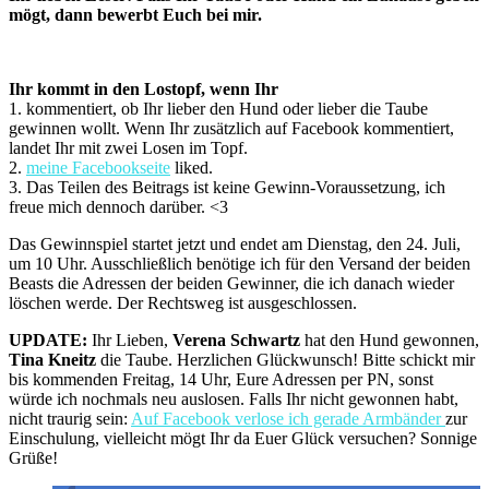
mögt, dann bewerbt Euch bei mir.
Ihr kommt in den Lostopf, wenn Ihr
1. kommentiert, ob Ihr lieber den Hund oder lieber die Taube
gewinnen wollt. Wenn Ihr zusätzlich auf Facebook kommentiert,
landet Ihr mit zwei Losen im Topf.
2.
meine Facebookseite
liked.
3. Das Teilen des Beitrags ist keine Gewinn-Voraussetzung, ich
freue mich dennoch darüber. <3
Das Gewinnspiel startet jetzt und endet am Dienstag, den 24. Juli,
um 10 Uhr. Ausschließlich benötige ich für den Versand der beiden
Beasts die Adressen der beiden Gewinner, die ich danach wieder
löschen werde. Der Rechtsweg ist ausgeschlossen.
UPDATE:
Ihr Lieben,
Verena Schwartz
hat den Hund gewonnen,
Tina Kneitz
die Taube. Herzlichen Glückwunsch! Bitte schickt mir
bis kommenden Freitag, 14 Uhr, Eure Adressen per PN, sonst
würde ich nochmals neu auslosen. Falls Ihr nicht gewonnen habt,
nicht traurig sein:
Auf Facebook verlose ich gerade Armbänder
zur
Einschulung, vielleicht mögt Ihr da Euer Glück versuchen? Sonnige
Grüße!