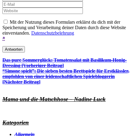
Mit der Nutzung dieses Formulars erklärst du dich mit der
Speicherung und Verarbeitung deiner Daten durch diese Website
einverstanden.
Datenschutzbelehrung
*
Beitrags-
Das pure Sommerglück: Tomatensalat mit Basilikum-Honig-
Dressing [Vorheriger Beitrag]
Navigation
“Simone spielt”: Die sieben besten Brettspiele für Erstklässler,
empfohlen von einer leidenschaftlichen Spielebloggerin
[Nächster Beitrag]
Mama und die Matschhose – Nadine Luck
Kategorien
Allgemein