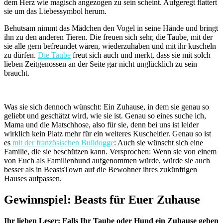
dem Herz wie magisch angezogen zu sein scheint. Aufgeregt flattert
sie um das Liebessymbol herum.
Behutsam nimmt das Mädchen den Vogel in seine Hände und bringt
ihn zu den anderen Tieren. Die freuen sich sehr, die Taube, mit der
sie alle gern befreundet wären, wiederzuhaben und mit ihr kuscheln
zu dürfen.
Die Taube
freut sich auch und merkt, dass sie mit solch
lieben Zeitgenossen an der Seite gar nicht unglücklich zu sein
braucht.
Was sie sich dennoch wünscht: Ein Zuhause, in dem sie genau so
geliebt und geschätzt wird, wie sie ist. Genau so eines suche ich,
Mama und die Matschhose, also für sie, denn bei uns ist leider
wirklich kein Platz mehr für ein weiteres Kuscheltier. Genau so ist
es
mit der französischen Bulldogge
: Auch sie wünscht sich eine
Familie, die sie beschützen kann. Versprochen: Wenn sie von einem
von Euch als Familienhund aufgenommen würde, würde sie auch
besser als in BeastsTown auf die Bewohner ihres zukünftigen
Hauses aufpassen.
Gewinnspiel: Beasts für Euer Zuhause
Ihr lieben Leser: Falls Ihr Taube oder Hund ein Zuhause geben