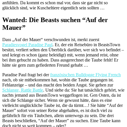
anfühlen. Da kommt es schon mal vor, dass sie gar nicht so
glücklich sind, wie Kuscheltiere eigentlich sein sollten …
Wanted: Die Beasts suchen “Auf der
Mauer”
Dass „Auf der Mauer“ verschwunden ist, merkt zuerst
Paradiesvogel Paradise Paul
. Er, der ein Reisebüro in BeastsTown
besitzt, verliert selten den Überblick darüber, wer sich wo befindet –
und kriegt es schon (ganz beleidigt) mit, wenn jemand reist, ohne
bei ihm gebucht zu haben. Dass ausgerechnet die Taube fehlt! Er
hätte sie gern zum gefiederten Freund gehabt …
Paradise Paul fragt bei der
französischen Bulldogge Flying French
nach, ob sie mitbekommen hat, wohin die Taube gegangen ist.
Fehlanzeige – und das macht den beiden Angst. Sie gehen zur
Schlange, Rattle Battle
. Und siehe da: Sie hat tatsächlich gehört, wie
nachts jemand aus BeastsTown weggeflogen ist. Gen Osten, da ist
sich die Schlange sicher. Wenn sie gewusst hätte, dass es eine
vielleicht unglückliche Taube ist, die da türmt…! Sie hätte “Auf der
Mauer” sofort von seiner Reise abgehalten, es ist doch viel zu
gefährlich für ein Täubchen, allein unterwegs zu sein. Die drei
Beasts beschließen, “Auf der Mauer” zu suchen. Eine Taube kann
doch nicht so weit kommen – oder?