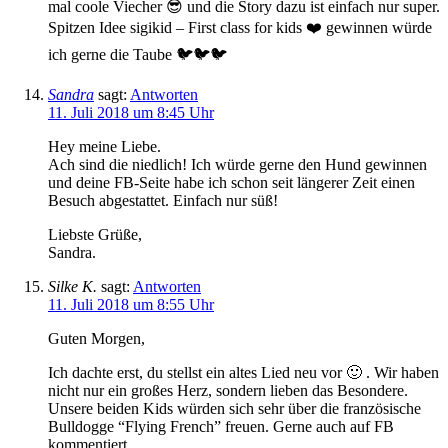
mal coole Viecher 😎 und die Story dazu ist einfach nur super.
Spitzen Idee sigikid – First class for kids ❤️ gewinnen würde
ich gerne die Taube 🐦🐦🐦
Sandra
sagt:
Antworten
11. Juli 2018 um 8:45 Uhr
Hey meine Liebe.
Ach sind die niedlich! Ich würde gerne den Hund gewinnen
und deine FB-Seite habe ich schon seit längerer Zeit einen
Besuch abgestattet. Einfach nur süß!
Liebste Grüße,
Sandra.
Silke K.
sagt:
Antworten
11. Juli 2018 um 8:55 Uhr
Guten Morgen,
Ich dachte erst, du stellst ein altes Lied neu vor 🙂 . Wir haben
nicht nur ein großes Herz, sondern lieben das Besondere.
Unsere beiden Kids würden sich sehr über die französische
Bulldogge “Flying French” freuen. Gerne auch auf FB
kommentiert.