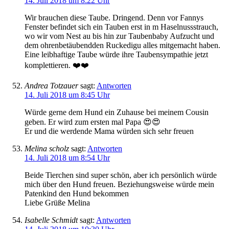
14. Juli 2018 um 8:22 Uhr
Wir brauchen diese Taube. Dringend. Denn vor Fannys
Fenster befindet sich ein Tauben erst in m Haselnussstrauch,
wo wir vom Nest au bis hin zur Taubenbaby Aufzucht und
dem ohrenbetäubendden Ruckedigu alles mitgemacht haben.
Eine leibhaftige Taube würde ihre Taubensympathie jetzt
komplettieren. ❤️❤️
Andrea Totzauer
sagt:
Antworten
14. Juli 2018 um 8:45 Uhr
Würde gerne dem Hund ein Zuhause bei meinem Cousin
geben. Er wird zum ersten mal Papa 😍😍
Er und die werdende Mama würden sich sehr freuen
Melina scholz
sagt:
Antworten
14. Juli 2018 um 8:54 Uhr
Beide Tierchen sind super schön, aber ich persönlich würde
mich über den Hund freuen. Beziehungsweise würde mein
Patenkind den Hund bekommen
Liebe Grüße Melina
Isabelle Schmidt
sagt:
Antworten