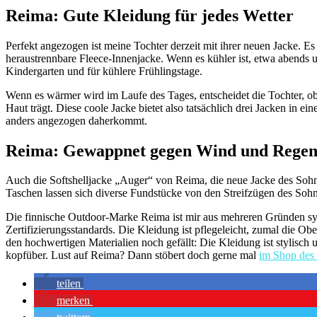
Reima: Gute Kleidung für jedes Wetter
Perfekt angezogen ist meine Tochter derzeit mit ihrer neuen Jacke. 
heraustrennbare Fleece-Innenjacke. Wenn es kühler ist, etwa abends u
Kindergarten und für kühlere Frühlingstage.
Wenn es wärmer wird im Laufe des Tages, entscheidet die Tochter, ob 
Haut trägt. Diese coole Jacke bietet also tatsächlich drei Jacken in ei
anders angezogen daherkommt.
Reima: Gewappnet gegen Wind und Rege
Auch die Softshelljacke „Auger“ von Reima, die neue Jacke des Sohnes, 
Taschen lassen sich diverse Fundstücke von den Streifzügen des Sohn
Die finnische Outdoor-Marke Reima ist mir aus mehreren Gründen sy
Zertifizierungsstandards. Die Kleidung ist pflegeleicht, zumal die
den hochwertigen Materialien noch gefällt: Die Kleidung ist stylisch 
kopfüber. Lust auf Reima? Dann stöbert doch gerne mal
im Shop des 
teilen
merken