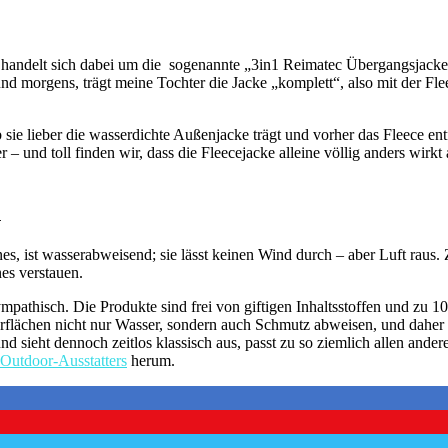
Es handelt sich dabei um die sogenannte „3in1 Reimatec Übergangsjacke
nd morgens, trägt meine Tochter die Jacke „komplett“, also mit der Fle
sie lieber die wasserdichte Außenjacke trägt und vorher das Fleece ent
ner – und toll finden wir, dass die Fleecejacke alleine völlig anders wir
n
ist wasserabweisend; sie lässt keinen Wind durch – aber Luft raus. Zur 
es verstauen.
mpathisch. Die Produkte sind
frei von giftigen Inhaltsstoffen und zu
10
 Oberflächen nicht nur Wasser, sondern auch Schmutz abweisen, und dah
und sieht dennoch zeitlos klassisch aus, passt zu so ziemlich allen and
Outdoor-Ausstatters
herum.