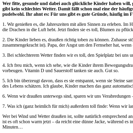
Wer fitte, gesunde und dabei auch glückliche Kinder haben will, 
gibt kein schlechtes Wetter. Damit fällt schon mal eine der häuf
pudelwohl. Ihr ahnt es: Für uns gibt es gute Gründe, häufig im F
1. Wir genießen es, die Jahreszeiten mit allen Sinnen zu erleben. Im
die Drachen in die Luft hebt. Jetzt finden sie es toll, Blumen zu p
2. Die Kinder lieben es, draußen richtig toben zu können. Zuhause st
zusammengekracht ist). Papa, der Angst um den Fernseher hat, wenn ein
3. Bei schlechterem Wetter finden wir es toll, den Spielplatz bei uns
4. Ich freu mich, wenn ich sehe, wie die Kinder ihrem Bewegungsdran
vorbeugen. Vitamin D und Sauerstoff tanken sie auch. Gut so.
5. Ich bin überzeugt davon, dass es sie entspannt, wenn sie Steine 
des Lebens schätzen. Ich glaube, Kinder machen das ganz automatis
6. Wenn wir draußen unterwegs sind, sparen wir uns Verabredungen – 
7. Was ich (ganz heimlich für mich) außerdem toll finde: Wenn wir la
Wer bei Wind und Wetter draußen ist, sollte natürlich entsprechend a
ist es oft schon warm jetzt – da reicht eine dünne Jacke, während es
Minuten…