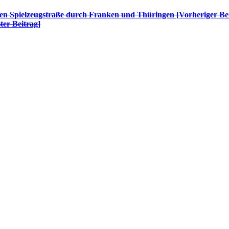
n Spielzeugstraße durch Franken und Thüringen [Vorheriger Bei
ter Beitrag]