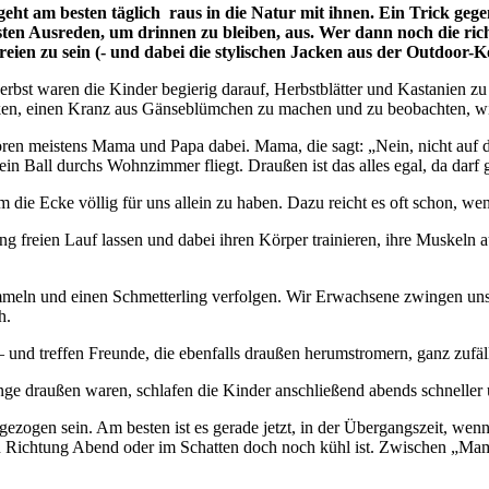
geht am besten täglich raus in die Natur mit ihnen. Ein Trick geg
igsten Ausreden, um drinnen zu bleiben, aus. Wer dann noch die ri
reien zu sein (- und dabei die stylischen Jacken aus der Outdoor-
 Herbst waren die Kinder begierig darauf, Herbstblätter und Kastanien 
flücken, einen Kranz aus Gänseblümchen zu machen und zu beobachten, w
ören meistens Mama und Papa dabei. Mama, die sagt: „Nein, nicht auf d
 Ball durchs Wohnzimmer fliegt. Draußen ist das alles egal, da darf ge
 um die Ecke völlig für uns allein zu haben. Dazu reicht es oft schon, 
g freien Lauf lassen und dabei ihren Körper trainieren, ihre Muskeln 
sammeln und einen Schmetterling verfolgen. Wir Erwachsene zwingen uns
ch.
und treffen Freunde, die ebenfalls draußen herumstromern, ganz zufäll
nge draußen waren, schlafen die Kinder anschließend abends schneller u
ngezogen sein. Am besten ist es gerade jetzt, in der Übergangszeit, w
 in Richtung Abend oder im Schatten doch noch kühl ist. Zwischen „Mama