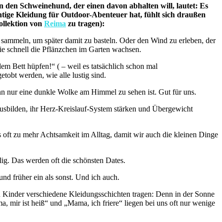
en den Schweinehund, der einen davon abhalten will, lautet:
Es
chtige Kleidung für Outdoor-Abenteuer hat, fühlt sich draußen
Kollektion von
Reima
zu tragen):
zu sammeln, um später damit zu basteln. Oder den Wind zu erleben, der
ie schnell die Pflänzchen im Garten wachsen.
em Bett hüpfen!“ ( – weil es tatsächlich schon mal
tobt werden, wie alle lustig sind.
wenn nur eine dunkle Wolke am Himmel zu sehen ist. Gut für uns.
ausbilden, ihr Herz-Kreislauf-System stärken und Übergewicht
 oft zu mehr Achtsamkeit im Alltag, damit wir auch die kleinen Dinge
ig. Das werden oft die schönsten Dates.
nd früher ein als sonst. Und ich auch.
enn Kinder verschiedene Kleidungsschichten tragen: Denn in der Sonne
, mir ist heiß“ und „Mama, ich friere“ liegen bei uns oft nur wenige