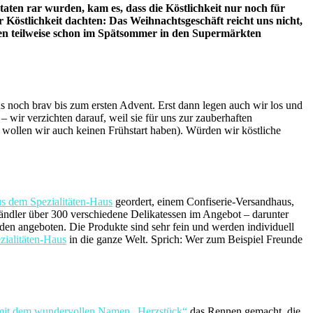
taten rar wurden, kam es, dass die Köstlichkeit nur noch für
er Köstlichkeit dachten: Das Weihnachtsgeschäft reicht uns nicht,
ien teilweise schon im Spätsommer in den Supermärkten
uns noch brav bis zum ersten Advent. Erst dann legen auch wir los und
wir verzichten darauf, weil sie für uns zur zauberhaften
 wollen wir auch keinen Frühstart haben). Würden wir köstliche
us dem Spezialitäten-Haus
geordert, einem Confiserie-Versandhaus,
Händler über 300 verschiedene Delikatessen im Angebot – darunter
en angeboten. Die Produkte sind sehr fein und werden individuell
zialitäten-Haus
in die ganze Welt. Sprich: Wer zum Beispiel Freunde
 mit dem wundervollen Namen „Herzstück“
das Rennen gemacht, die