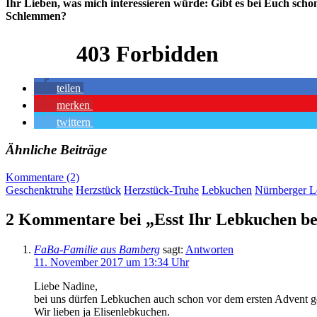
Ihr Lieben, was mich interessieren würde: G
ibt es bei Euch sch
Schlemmen?
teilen
merken
twittern
Ähnliche Beiträge
Kommentare (2)
Geschenktruhe
Herzstück
Herzstück-Truhe
Lebkuchen
Nürnberger 
2 Kommentare bei „Esst Ihr Lebkuchen ber
FaBa-Familie aus Bamberg
sagt:
Antworten
11. November 2017 um 13:34 Uhr
Liebe Nadine,
bei uns dürfen Lebkuchen auch schon vor dem ersten Advent 
Wir lieben ja Elisenlebkuchen.