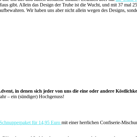
Haus gibt. Allein das Design der Truhe ist die Wucht, und mit 37 mal 25
rin aufbewahren. Wir haben uns aber nicht allein wegen des Designs, so
dvent, in denen sich jeder von uns die eine oder andere Köstlichk
jahr – ein (sündiger) Hochgenuss!
Schnupperpaket für 14,95 Euro
mit einer herrlichen Confiserie-Mischun