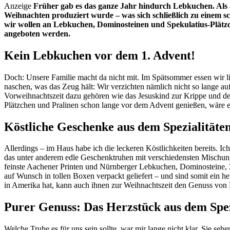
Anzeige
Früher gab es das ganze Jahr hindurch Lebkuchen. Als al
Weihnachten produziert wurde – was sich schließlich zu einem schö
wir wollen an Lebkuchen, Dominosteinen und Spekulatius-Plätzc
angeboten werden.
Kein Lebkuchen vor dem 1. Advent!
Doch: Unsere Familie macht da nicht mit. Im Spätsommer essen wir lieb
naschen, was das Zeug hält: Wir verzichten nämlich nicht so lange a
Vorweihnachtszeit dazu gehören wie das Jesuskind zur Krippe und de
Plätzchen und Pralinen schon lange vor dem Advent genießen, wäre e
Köstliche Geschenke aus dem Spezialitäte
Allerdings – im Haus habe ich die leckeren Köstlichkeiten bereits. I
das unter anderem edle Geschenktruhen mit verschiedensten Mischunge
feinste Aachener Printen und Nürnberger Lebkuchen, Dominosteine, 
auf Wunsch in tollen Boxen verpackt geliefert – und sind somit ein h
in Amerika hat, kann auch ihnen zur Weihnachtszeit den Genuss von 
Purer Genuss: Das Herzstück aus dem Spe
Welche Truhe es für uns sein sollte, war mir lange nicht klar. Sie sehen