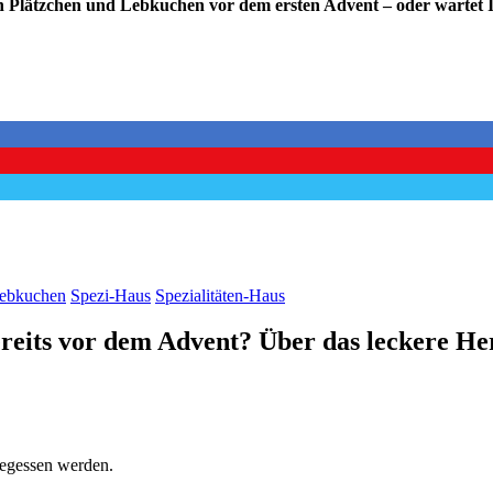
on Plätzchen und Lebkuchen vor dem ersten Advent – oder wartet I
Lebkuchen
Spezi-Haus
Spezialitäten-Haus
eits vor dem Advent? Über das leckere He
gegessen werden.