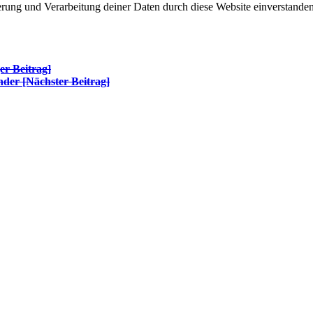
herung und Verarbeitung deiner Daten durch diese Website einverstande
r Beitrag]
inder
[Nächster Beitrag]