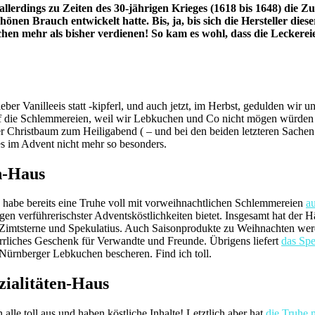
lerdings zu Zeiten des 30-jährigen Krieges (1618 bis 1648) die Zu
nen Brauch entwickelt hatte. Bis, ja, bis sich die Hersteller dies
hen mehr als bisher verdienen!
So kam es wohl, dass die Leckere
er Vanilleeis statt -kipferl, und auch jetzt, im Herbst, gedulden wir 
uf die Schlemmereien, weil wir Lebkuchen und Co nicht mögen würden – 
r Christbaum zum Heiligabend ( – und bei den beiden letzteren Sachen
s im Advent nicht mehr so besonders.
n-Haus
ch habe bereits eine Truhe voll mit vorweihnachtlichen Schlemmereien
a
n verführerischster Adventsköstlichkeiten bietet. Insgesamt hat der 
Zimtsterne und Spekulatius. Auch Saisonprodukte zu Weihnachten werd
errliches Geschenk für Verwandte und Freunde. Übrigens liefert
das Spe
Nürnberger Lebkuchen bescheren. Find ich toll.
zialitäten-Haus
 alle toll aus und haben köstliche Inhalte! Letztlich aber hat
die Truhe