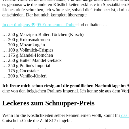
es genauso wie die anderen Köstlichkeiten exklusiv im Spezialitäten-
Liebesbriefe schreiben, ich würde sie, sobald die Truhe leer ist, da
entschieden. Der hat mich komplett überzeugt:
In der übrigens 39,95 Euro teuren Truhe
sind enthalten …
… 250 g Marzipan-Butter-Törtchen (Kirsch)
… 200 g Kokosmakronen
… 200 g Mozartkugeln
… 100 g Vollmilch-Crispies
… 175 g Mandel-Hörnchen
… 250 g Butter-Mandel-Gebäck
… 250 g Pralinés Imperial
… 175 g Cocostaler
… 200 g Vanille-Kipferl
Ich freue mich schon riesig auf die gemütlichen Nachmittage im A
eine von den belgischen Pralinés Imperial. Ich kenne sie aus dem Vor
Leckeres zum Schnupper-Preis
Wenn Ihr die Köstlichkeiten selber kennenlernen wollt, könnt Ihr
das 
Gutschein-Code die Zahl 817 eingebt.