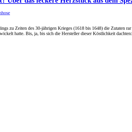
t? Über das leckere Herzstück aus dem Spe
hhose
ings zu Zeiten des 30-jährigen Krieges (1618 bis 1648) die Zutaten rar
ckelt hatte. Bis, ja, bis sich die Hersteller dieser Köstlichkeit dacht