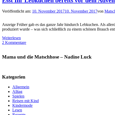
Esst Ihr Lebkuchen bereits vor dem Adven
Veröffentlicht am:
10. November 2017
10. November 2017
von
Matsc
Anzeige Früher gab es das ganze Jahr hindurch Lebkuchen. Als allerd
produziert wurde – was sich schließlich zu einem schönen Brauch entwi
Weiterlesen
2 Kommentare
Mama und die Matschhose – Nadine Luck
Kategorien
Allgemein
Alltag
Spielen
Reisen mit Kind
Kindermode
Lesen
Rezepte