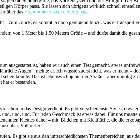
tät sorgen die Schultergurte, das Rückensystem und der Hüftgurt. Der Bru
iligen Körper passt. Sie lassen sich übrigens wirklich schnell einstellen
mehr über das
Ergonomiekonzept der ergobags
.
cht – zum
Glück; es kommt ja noch genügend hinzu, was er transportier
ndern von 1 Meter bis 1,50 Metern Größe – und dürfte damit die gesamt
rum ausgestattet ist, haben wir auch einen Test gemacht, etwas unfreiw
fährliche Augen”, meinte er. Ich wusste zuerst nicht, was er meint – d
gut sehen konnte. Das ist lebenswichtig auf der Straße – aber unnötig z
t hat er bestanden.
 schon in das Design verliebt. Es gibt verschiedenste Styles, etwa er
 und, und, und. Für jeden Geschmack ist etwas dabei. Für uns musste 
enannten Kletties daher – mit
Bildchen mit Klettfläche, die die ergoba
auschbar. Volltreffer!
kaufen. Es gibt sie aus den unterschiedlichsten Themenbereichen, aus d