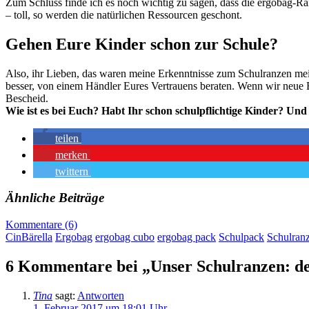
Zum Schluss finde ich es noch wichtig zu sagen, dass die ergobag-Ra
– toll, so werden die natürlichen Ressourcen geschont.
Gehen Eure Kinder schon zur Schule?
Also, ihr Lieben, das waren meine Erkenntnisse zum Schulranzen mein
besser, von einem Händler Eures Vertrauens beraten. Wenn wir neue 
Bescheid.
Wie ist es bei Euch? Habt Ihr schon schulpflichtige Kinder? Un
teilen
merken
twittern
Ähnliche Beiträge
Kommentare (6)
CinBärella
Ergobag
ergobag cubo
ergobag pack
Schulpack
Schulran
6 Kommentare bei „Unser Schulranzen: d
Tina
sagt:
Antworten
1. Februar 2017 um 18:01 Uhr