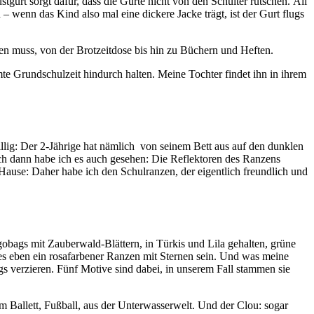
stgurt sorgt dafür, dass die Gurte nicht von den Schulter rutschen. All
 – wenn das Kind also mal eine dickere Jacke trägt, ist der Gurt flugs
en muss, von der Brotzeitdose bis hin zu Büchern und Heften.
e Grundschulzeit hindurch halten. Meine Tochter findet ihn in ihrem
illig: Der 2-Jährige hat nämlich von seinem Bett aus auf den dunklen
och dann habe ich es auch gesehen: Die Reflektoren des Ranzens
u Hause: Daher habe ich den Schulranzen, der eigentlich freundlich und
gobags mit Zauberwald-Blättern, in Türkis und Lila gehalten, grüne
es eben ein rosafarbener Ranzen mit Sternen sein. Und was meine
gs verzieren. Fünf Motive sind dabei, in unserem Fall stammen sie
em Ballett, Fußball, aus der Unterwasserwelt. Und der Clou: sogar