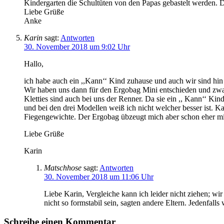
Kindergarten die Schultüten von den Papas gebastelt werden. D
Liebe Grüße
Anke
Karin
sagt:
Antworten
30. November 2018 um 9:02 Uhr
Hallo,
ich habe auch ein ,,Kann‘‘ Kind zuhause und auch wir sind hin u
Wir haben uns dann für den Ergobag Mini entschieden und zwar d
Kletties sind auch bei uns der Renner. Da sie ein ,, Kann‘‘ K
und bei den drei Modellen weiß ich nicht welcher besser ist. K
Fiegengewichte. Der Ergobag übzeugt mich aber schon eher mit d
Liebe Grüße
Karin
Matschhose
sagt:
Antworten
30. November 2018 um 11:06 Uhr
Liebe Karin, Vergleiche kann ich leider nicht ziehen; wi
nicht so formstabil sein, sagten andere Eltern. Jedenfal
Schreibe einen Kommentar