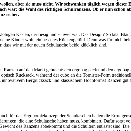
 wollen, aber sie muss nicht. Wir schwanken täglich wegen dieser 
einfach war: die Wahl des richtigen Schulranzens. Ob er nun schon
nz sicher.
igen Kasten, der riesig und schwer war. Das Design? So lala. Blau, gel
meine Kinder wohl ein besseres Rückengefühl. Denn was für mich beim 
ehr, dass wir mit der neuen Schultasche beide glücklich sind.
n Ranzen auf den Markt gebracht: den ergobag pack und den ergobag cu
optisch Rucksack, während der cubo an die Tornister-Form traditionelle
us innovativem Bergrucksack und klassischem Hochformat-Ranzen gut f
uch für das Ergonomiekonzept der Schultaschen halten die Errungensch
erungen, die eine Schultasche haben muss, kombiniert. Dafür sorgt vor
as Gewicht des Ranzens abbekommt und die Schultern entlastet sind. Di