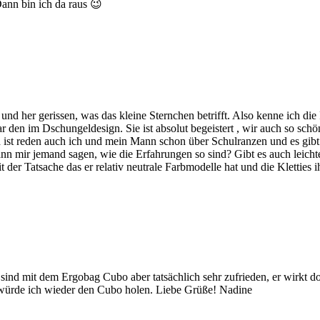
ann bin ich da raus 😉
nd her gerissen, was das kleine Sternchen betrifft. Also kenne ich die 
en im Dschungeldesign. Sie ist absolut begeistert , wir auch so schön 
ind ist reden auch ich und mein Mann schon über Schulranzen und es gi
ann mir jemand sagen, wie die Erfahrungen so sind? Gibt es auch leich
er Tatsache das er relativ neutrale Farbmodelle hat und die Kletties 
r sind mit dem Ergobag Cubo aber tatsächlich sehr zufrieden, er wirkt d
ls würde ich wieder den Cubo holen. Liebe Grüße! Nadine