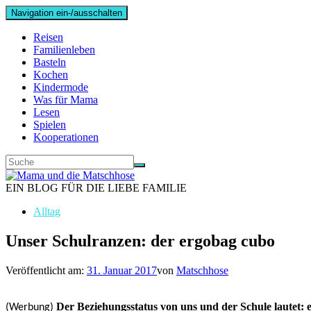
Navigation ein-/ausschalten
Reisen
Familienleben
Basteln
Kochen
Kindermode
Was für Mama
Lesen
Spielen
Kooperationen
EIN BLOG FÜR DIE LIEBE FAMILIE
Alltag
Unser Schulranzen: der ergobag cubo
Veröffentlicht am:
31. Januar 2017
von
Matschhose
Der Beziehungsstatus von uns und der Schule lautet: es
(Werbung)