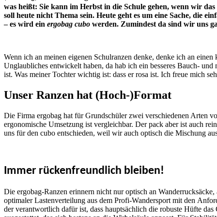
was heißt: Sie kann im Herbst in die Schule gehen, wenn wir das
soll heute nicht Thema sein. Heute geht es um eine Sache, die 
– es wird ein
ergobag cubo
werden. Zumindest da sind wir uns ga
Wenn ich an meinen eigenen Schulranzen denke, denke ich an einen klob
Unglaubliches entwickelt haben, da hab ich ein besseres Bauch- und 
ist. Was meiner Tochter wichtig ist: dass er rosa ist. Ich freue mich s
Unser Ranzen hat (Hoch-)Format
Die Firma ergobag hat für Grundschüler zwei verschiedenen Arten vo
ergonomische Umsetzung ist vergleichbar. Der pack aber ist auch rein 
uns für den cubo entschieden, weil wir auch optisch die Mischung a
Immer rückenfreundlich bleiben!
Die ergobag-Ranzen erinnern nicht nur optisch an Wanderrucksäcke, a
optimaler Lastenverteilung aus dem Profi-Wandersport mit den Anford
der verantwortlich dafür ist, dass hauptsächlich die robuste Hüfte d