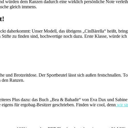
n und würden dem Ranzen dadurch eine wirklich persönliche Note verle
asche gleich immens.
t!
ckt daherkommt: Unser Modell, das übrigens „CinBärella“ heißt, bringt 
ifte zu finden sind, hochwertige noch dazu. Erste Klasse, würde ich
he und Brotzeitdose. Der Sportbeutel lässt sich außen festschnallen. Tol
n den Ranzen.
weiteres Plus dazu: das Buch „Bea & Bahadir“ von Eva Dax und Sabine 
eigens für ergobag-Besitzer geschrieben. Finden wir cool, denn
wir si