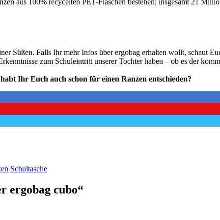
nzen aus 100% recycelten PET-Flaschen bestehen; insgesamt 21 Millione
er Süßen. Falls Ihr mehr Infos über ergobag erhalten wollt, schaut E
Erkenntnisse zum Schuleintritt unserer Tochter haben – ob es der kom
d habt Ihr Euch auch schon für einen Ranzen entschieden?
zen
Schultasche
er ergobag cubo“