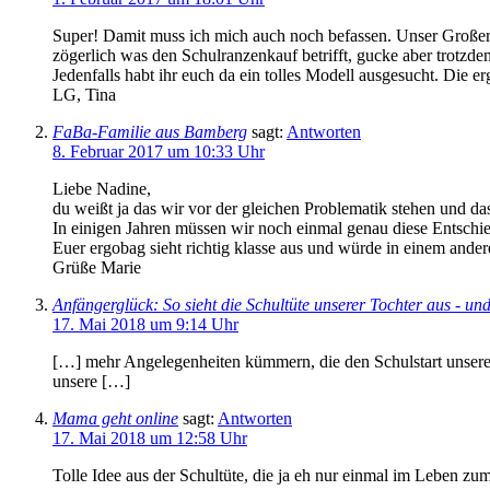
Super! Damit muss ich mich auch noch befassen. Unser Großer i
zögerlich was den Schulranzenkauf betrifft, gucke aber trotzde
Jedenfalls habt ihr euch da ein tolles Modell ausgesucht. Die 
LG, Tina
FaBa-Familie aus Bamberg
sagt:
Antworten
8. Februar 2017 um 10:33 Uhr
Liebe Nadine,
du weißt ja das wir vor der gleichen Problematik stehen und das
In einigen Jahren müssen wir noch einmal genau diese Entschie
Euer ergobag sieht richtig klasse aus und würde in einem ander
Grüße Marie
Anfängerglück: So sieht die Schultüte unserer Tochter aus - 
17. Mai 2018 um 9:14 Uhr
[…] mehr Angelegenheiten kümmern, die den Schulstart unserer
unsere […]
Mama geht online
sagt:
Antworten
17. Mai 2018 um 12:58 Uhr
Tolle Idee aus der Schultüte, die ja eh nur einmal im Leben zu