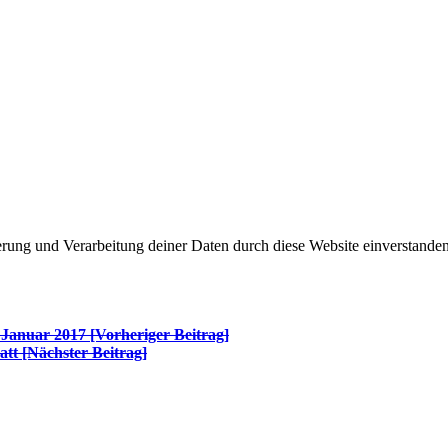
herung und Verarbeitung deiner Daten durch diese Website einverstande
. Januar 2017 [Vorheriger Beitrag]
att
[Nächster Beitrag]