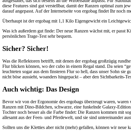
ausgestattet, das sich bestens an die Wirbelsäule anpasst. Für Stabili
diese Features sind gut verstellbar, damit der Ranzen optimal zum jewe
darauf angepasst. Auf der Internetseite von ergobag findet Ihr noch 
Überhaupt ist der ergobag mit 1,1 Kilo Eigengewicht ein Leichtgewi
Was ich außerdem gut finde: Der neue Ranzen wächst mit, er passt Ki
persönlichen Trage-Test sehr bequem.
Sicher? Sicher!
Was die Reflektoren betrifft, mit denen der ergobag großzügig rundhe
Flur blicken können, wo der cubo in einem Regal stand. Da seien “ge
leuchteten sogar aus dem finsteren Flur so hell, dass unser Sohn sie 
nicht böse aussieht, woanders hingepackt – aber den Sichtbarkeits-Tes
Auch wichtig: Das Design
Bevor wir von der Ergonomie des ergobags überzeugt waren, waren wir
Ranzen mit Dino-Bildchen, schwarze, eine funkelnde Galaxy-Edition,
Tochter noch besser als die Farbe findet: Die Ranzen kommen mit sog
allesamt aus der Feen- und Pferdewelt, und sie sind untereinander aust
Sollten uns die Kletties aber nicht (mehr) gefallen, können wir neue 