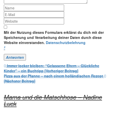
Mit der Nutzung dieses Formulars erklärst du dich mit der
Speicherung und Verarbeitung deiner Daten durch diese
Website einverstanden.
Datenschutzbelehrung
*
Beitrags-
Immer locker bleiben: “Gelassene Eltern – Glückliche
Kinder” – ein Buchtipp [Vorheriger Beitrag]
Navigation
Pizza aus der Pfanne – nach einem holländischen Rezept
[Nächster Beitrag]
Mama und die Matschhose – Nadine
Luck