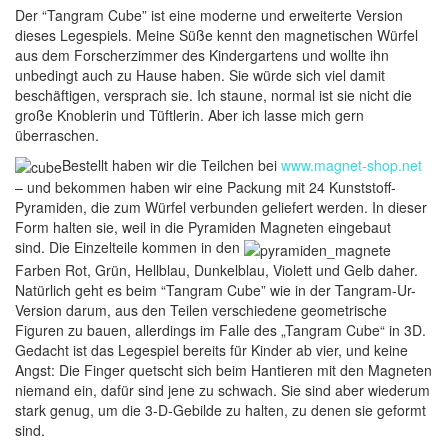
Der “Tangram Cube” ist eine moderne und erweiterte Version
dieses Legespiels. Meine Süße kennt den magnetischen Würfel
aus dem Forscherzimmer des Kindergartens und wollte ihn
unbedingt auch zu Hause haben. Sie würde sich viel damit
beschäftigen, versprach sie. Ich staune, normal ist sie nicht die
große Knoblerin und Tüftlerin. Aber ich lasse mich gern
überraschen.
Bestellt haben wir die Teilchen bei
www.magnet-shop.net
– und bekommen haben wir eine Packung mit 24 Kunststoff-
Pyramiden, die zum Würfel verbunden geliefert werden. In dieser
Form halten sie, weil in die Pyramiden Magneten eingebaut
sind. Die Einzelteile kommen in den
Farben Rot, Grün, Hellblau, Dunkelblau, Violett und Gelb daher.
Natürlich geht es beim “Tangram Cube” wie in der Tangram-Ur-
Version darum, aus den Teilen verschiedene geometrische
Figuren zu bauen, allerdings im Falle des „Tangram Cube“ in 3D.
Gedacht ist das Legespiel bereits für Kinder ab vier, und keine
Angst: Die Finger quetscht sich beim Hantieren mit den Magneten
niemand ein, dafür sind jene zu schwach. Sie sind aber wiederum
stark genug, um die 3-D-Gebilde zu halten, zu denen sie geformt
sind.