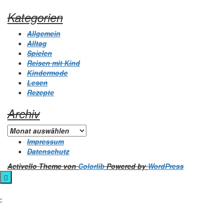
Kategorien
Allgemein
Alltag
Spielen
Reisen mit Kind
Kindermode
Lesen
Rezepte
Archiv
Archiv
Impressum
Datenschutz
Activello Theme von
Colorlib
Powered by
WordPress