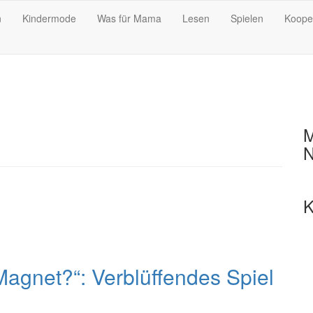
n
Kindermode
Was für Mama
Lesen
Spielen
Koope
M
N
K
agnet?“: Verblüffendes Spiel