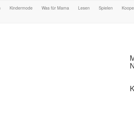
n
Kindermode
Was für Mama
Lesen
Spielen
Koope
M
N
K