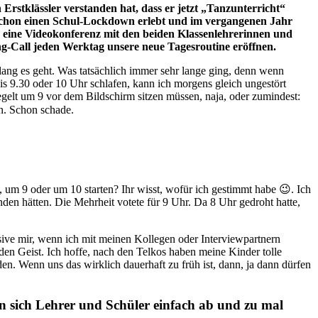
rstklässler verstanden hat, dass er jetzt „Tanzunterricht“
hat schon einen Schul-Lockdown erlebt und im vergangenen Jahr
d eine Videokonferenz mit den beiden Klassenlehrerinnen und
-Call jeden Werktag unsere neue Tagesroutine eröffnen.
lang es geht. Was tatsächlich immer sehr lange ging, denn wenn
is 9.30 oder 10 Uhr schlafen, kann ich morgens gleich ungestört
egelt um 9 vor dem Bildschirm sitzen müssen, naja, oder zumindest:
en. Schon schade.
, um 9 oder um 10 starten? Ihr wisst, wofür ich gestimmt habe 😉. Ich
unden hätten. Die Mehrheit votete für 9 Uhr. Da 8 Uhr gedroht hatte,
usive mir, wenn ich mit meinen Kollegen oder Interviewpartnern
en Geist. Ich hoffe, nach den Telkos haben meine Kinder tolle
den. Wenn uns das wirklich dauerhaft zu früh ist, dann, ja dann dürfen
fen sich Lehrer und Schüler einfach ab und zu mal