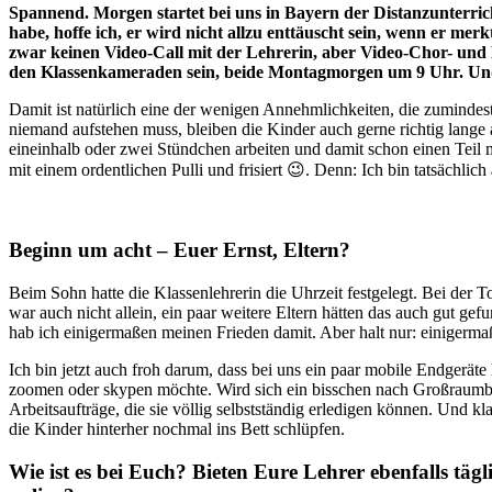
Spannend. Morgen startet bei uns in Bayern der Distanzunterric
habe, hoffe ich, er wird nicht allzu enttäuscht sein, wenn er me
zwar keinen Video-Call mit der Lehrerin, aber Video-Chor- und 
den Klassenkameraden sein, beide Montagmorgen um 9 Uhr. Und
Damit ist natürlich eine der wenigen Annehmlichkeiten, die zumindes
niemand aufstehen muss, bleiben die Kinder auch gerne richtig lange 
eineinhalb oder zwei Stündchen arbeiten und damit schon einen Teil 
mit einem ordentlichen Pulli und frisiert 😉. Denn: Ich bin tatsächli
Beginn um acht – Euer Ernst, Eltern?
Beim Sohn hatte die Klassenlehrerin die Uhrzeit festgelegt. Bei der 
war auch nicht allein, ein paar weitere Eltern hätten das auch gut ge
hab ich einigermaßen meinen Frieden damit. Aber halt nur: einiger
Ich bin jetzt auch froh darum, dass bei uns ein paar mobile Endgerät
zoomen oder skypen möchte. Wird sich ein bisschen nach Großraumbüro
Arbeitsaufträge, die sie völlig selbstständig erledigen können. Und kl
die Kinder hinterher nochmal ins Bett schlüpfen.
Wie ist es bei Euch? Bieten Eure Lehrer ebenfalls täg