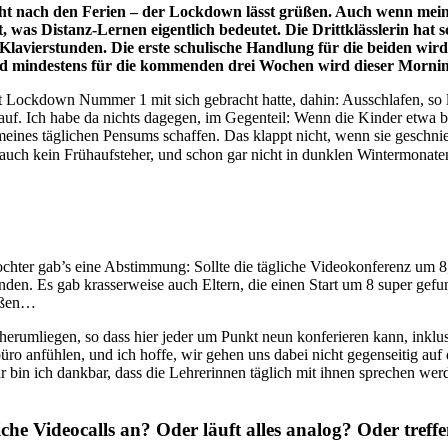
ht nach den Ferien – der Lockdown lässt grüßen. Auch wenn mein E
rkt, was Distanz-Lernen eigentlich bedeutet. Die Drittklässlerin 
Klavierstunden. Die erste schulische Handlung für die beiden wir
 mindestens für die kommenden drei Wochen wird dieser Morning
t Lockdown Nummer 1 mit sich gebracht hatte, dahin: Ausschlafen, so 
auf. Ich habe da nichts dagegen, im Gegenteil: Wenn die Kinder etwa b
meines täglichen Pensums schaffen. Das klappt nicht, wenn sie geschni
ch auch kein Frühaufsteher, und schon gar nicht in dunklen Wintermonat
Tochter gab’s eine Abstimmung: Sollte die tägliche Videokonferenz um 8
funden. Es gab krasserweise auch Eltern, die einen Start um 8 super gef
maßen…
e herumliegen, so dass hier jeder um Punkt neun konferieren kann, inkl
 anfühlen, und ich hoffe, wir gehen uns dabei nicht gegenseitig auf d
ar bin ich dankbar, dass die Lehrerinnen täglich mit ihnen sprechen wer
liche Videocalls an? Oder läuft alles analog? Oder tref