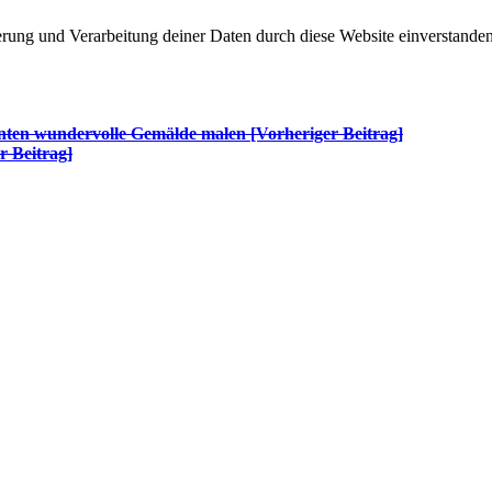
herung und Verarbeitung deiner Daten durch diese Website einverstande
nten wundervolle Gemälde malen [Vorheriger Beitrag]
r Beitrag]