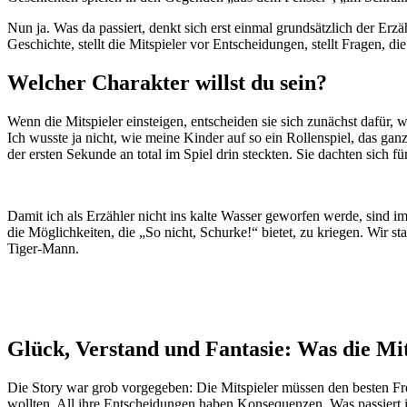
Nun ja. Was da passiert, denkt sich erst einmal grundsätzlich der Erzä
Geschichte, stellt die Mitspieler vor Entscheidungen, stellt Fragen, d
Welcher Charakter willst du sein?
Wenn die Mitspieler einsteigen, entscheiden sie sich zunächst dafür, 
Ich wusste ja nicht, wie meine Kinder auf so ein Rollenspiel, das ganz
der ersten Sekunde an total im Spiel drin steckten. Sie dachten sich f
Damit ich als Erzähler nicht ins kalte Wasser geworfen werde, sind im
die Möglichkeiten, die „So nicht, Schurke!“ bietet, zu kriegen. Wir s
Tiger-Mann.
Glück, Verstand und Fantasie: Was die Mi
Die Story war grob vorgegeben: Die Mitspieler müssen den besten Fre
wollten. All ihre Entscheidungen haben Konsequenzen. Was passiert im