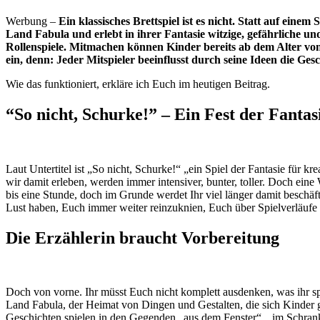
Werbung –
Ein klassisches Brettspiel ist es nicht. Statt auf einem 
Land Fabula und erlebt in ihrer Fantasie witzige, gefährliche und 
Rollenspiele. Mitmachen können Kinder bereits ab dem Alter von
ein, denn: Jeder Mitspieler beeinflusst durch seine Ideen die Gesc
Wie das funktioniert, erkläre ich Euch im heutigen Beitrag.
“So nicht, Schurke!” – Ein Fest der Fantas
Laut Untertitel ist „So nicht, Schurke!“ „ein Spiel der Fantasie für kre
wir damit erleben, werden immer intensiver, bunter, toller. Doch eine
bis eine Stunde, doch im Grunde werdet Ihr viel länger damit beschäft
Lust haben, Euch immer weiter reinzuknien, Euch über Spielverläufe 
Die Erzählerin braucht Vorbereitung
Doch von vorne. Ihr müsst Euch nicht komplett ausdenken, was ihr sp
Land Fabula, der Heimat von Dingen und Gestalten, die sich Kinder 
Geschichten spielen in den Gegenden „aus dem Fenster“, „im Schrank