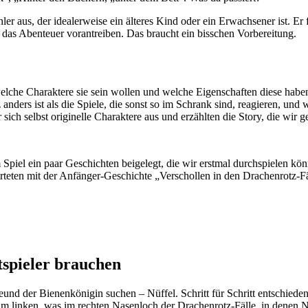
hler aus, der idealerweise ein älteres Kind oder ein Erwachsener ist. E
ie das Abenteuer vorantreiben. Das braucht ein bisschen
Vorbereitung.
welche Charaktere sie sein wollen und welche Eigenschaften diese haben
 anders ist als die Spiele, die sonst so im Schrank sind, reagieren, und
ür sich selbst originelle Charaktere aus und erzählten die Story, die wi
 Spiel ein paar Geschichten beigelegt, die wir erstmal durchspielen kön
tarteten mit der Anfänger-Geschichte „Verschollen in den Drachenrotz-Fä
tspieler brauchen
und der Bienenkönigin suchen – Nüffel. Schritt für Schritt entschiede
 linken, was im rechten Nasenloch der Drachenrotz-Fälle, in denen Nüff