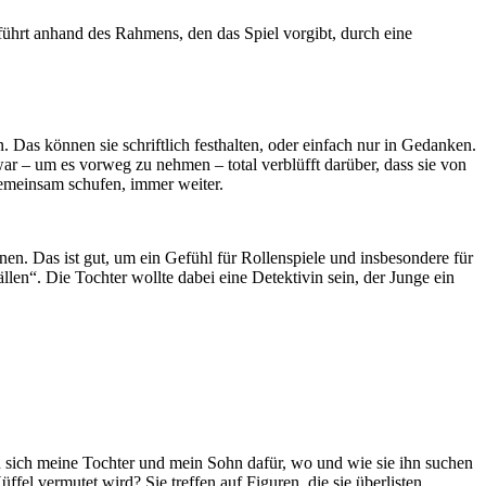
r führt anhand des Rahmens, den das Spiel vorgibt, durch eine
. Das können sie schriftlich festhalten, oder einfach nur in Gedanken.
 war – um es vorweg zu nehmen – total verblüfft darüber, dass sie von
r gemeinsam schufen, immer weiter.
nen. Das ist gut, um ein Gefühl für Rollenspiele und insbesondere für
llen“. Die Tochter wollte dabei eine Detektivin sein, der Junge ein
n sich meine Tochter und mein Sohn dafür, wo und wie sie ihn suchen
el vermutet wird? Sie treffen auf Figuren, die sie überlisten