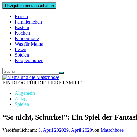
Navigation ein-/ausschalten
Reisen
Familienleben
Basteln
Kochen
Kindermode
Was für Mama
Lesen
Spielen
Kooperationen
EIN BLOG FÜR DIE LIEBE FAMILIE
Allgemein
Alltag
Spielen
“So nicht, Schurke!”: Ein Spiel der Fantas
Veröffentlicht am:
8. April 2020
29. April 2020
von
Matschhose