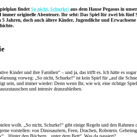
Spielplan findet
So nicht, Schurke!
aus dem Hause Pegasus in unseren
immer originelle Abenteuer. Ihr seht: Das Spiel für zwei bis fünf Sp
 5 Jahren, doch auch ältere Kinder, Jugendliche und Erwachsene 
hichte.
ie
ative Kinder und ihre Familien“ – und ja, das trifft es. Ich hätte es sog
 Warnung vorweg: „So nicht, Schurke!“ ist kein Spiel für „auf die Schn
igt sein, und immer wieder: Denn wenn Ihr, wie wir, eine richtige Spie
auszutauschen und intensiv dranzubleiben.
ielen wollt. „So nicht, Schurke!“ gibt einige Regeln und den Rahmen d
gerne vorstellen: von Dinosauriern, Feen, Drachen, Robotern. Geheim
“, „Hinter den Büchern, „unter dem Bett“. Was da passiert?