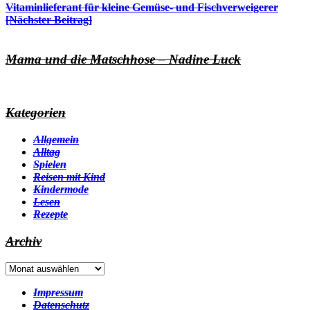
Vitaminlieferant für kleine Gemüse- und Fischverweigerer
[Nächster Beitrag]
Mama und die Matschhose – Nadine Luck
Kategorien
Allgemein
Alltag
Spielen
Reisen mit Kind
Kindermode
Lesen
Rezepte
Archiv
Archiv
Impressum
Datenschutz