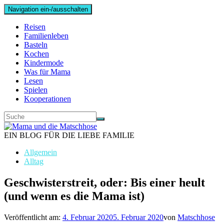
Navigation ein-/ausschalten
Reisen
Familienleben
Basteln
Kochen
Kindermode
Was für Mama
Lesen
Spielen
Kooperationen
EIN BLOG FÜR DIE LIEBE FAMILIE
Allgemein
Alltag
Geschwisterstreit, oder: Bis einer heult
(und wenn es die Mama ist)
Veröffentlicht am:
4. Februar 2020
5. Februar 2020
von
Matschhose