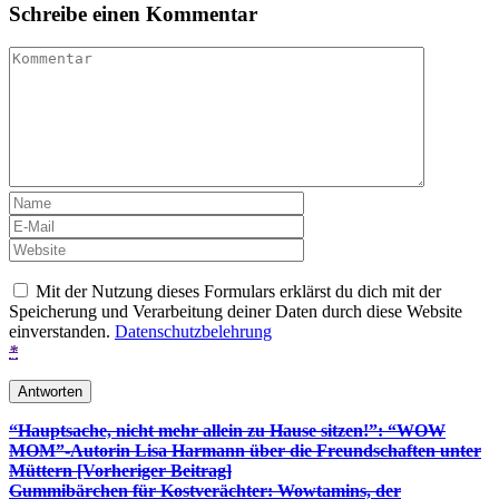
Schreibe einen Kommentar
Mit der Nutzung dieses Formulars erklärst du dich mit der
Speicherung und Verarbeitung deiner Daten durch diese Website
einverstanden.
Datenschutzbelehrung
*
Beitrags-
“Hauptsache, nicht mehr allein zu Hause sitzen!”: “WOW
MOM”-Autorin Lisa Harmann über die Freundschaften unter
Navigation
Müttern [Vorheriger Beitrag]
Gummibärchen für Kostverächter: Wowtamins, der