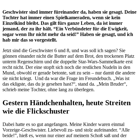
Geschwister sind immer füreinander da, haben sie gesagt. Deine
Tochter hat immer einen Spielkameraden, wenn sie kein
Einzelkind bleibt. Das gilt fürs ganze Leben, da ist immer
jemand, der zu ihr hält. “Ein Verbündeter für die Ewigkeit,
sogar wenn Ihr nicht mehr da seid!” Haben sie gesagt, und ich
hab mir das so vorgestellt.
Jetzt sind die Geschwister 6 und 8, und was soll ich sagen? Sie
gönnen einander nicht die Butter auf dem Brot, den trockenen Platz
unterm Regenschirm und die doppelte Star-Wars-Sammelkarte erst
recht nicht. Der eine stopft sich noch die restlichen Nudeln in den
Mund, obwohl er gerade betonte, satt zu sein – nur damit die andere
sie nicht kriegt. Und da war die Frage im Freundebuch. „Was ist
das ekligste, das du je gesehen hast?“, stand da. „Mein Bruder“,
schrieb meine Tochter, ohne lang zu überlegen.
Gestern Händchenhalten, heute Streiten
wie die Flickschuster
Dabei hatte es so gut angefangen. Meine Kinder waren einmal
Vorzeige-Geschwister. Liebevoll zu- und stolz aufeinander. “Alle
beide!”, hieß es, wenn nur einer auf meinem Schoß saß und der