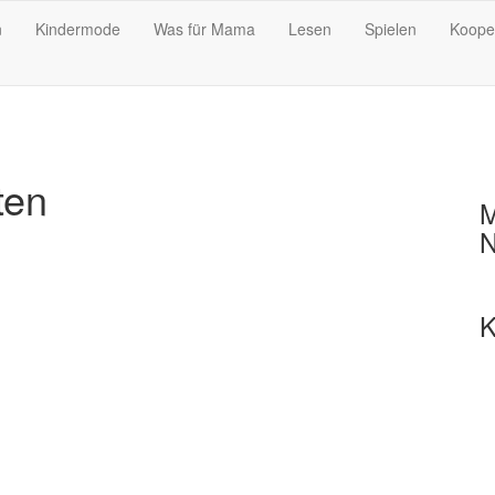
n
Kindermode
Was für Mama
Lesen
Spielen
Koope
ten
M
N
K