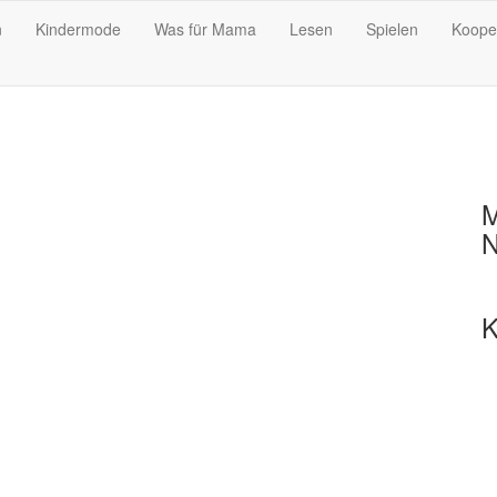
n
Kindermode
Was für Mama
Lesen
Spielen
Koope
M
N
K