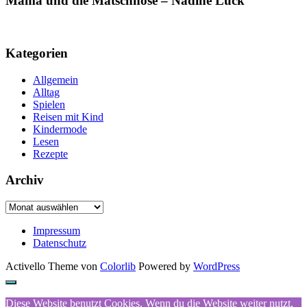
Mama und die Matschhose – Nadine Luck
Kategorien
Allgemein
Alltag
Spielen
Reisen mit Kind
Kindermode
Lesen
Rezepte
Archiv
Archiv
Impressum
Datenschutz
Activello Theme von
Colorlib
Powered by
WordPress
Diese Website benutzt Cookies. Wenn du die Website weiter nutzt,