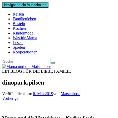
Navigation ein-/ausschalten
Reisen
Familienleben
Basteln
Kochen
Kindermode
Was für Mama
Lesen
Spielen
Kooperationen
EIN BLOG FÜR DIE LIEBE FAMILIE
dinopark.pilsen
Veröffentlicht am:
6. Mai 2019
von
Matschhose
Vorherige