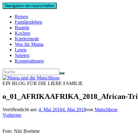
Navigation ein-/ausschalten
Reisen
Familienleben
Basteln
Kochen
Kindermode
Was für Mama
Lesen
Spielen
Kooperationen
EIN BLOG FÜR DIE LIEBE FAMILIE
o_01_AFRIKAAFRIKA_2018_African-Tril
Veröffentlicht am:
4. Mai 2018
4. Mai 2018
von
Matschhose
Vorherige
Foto: Nilz Boehme