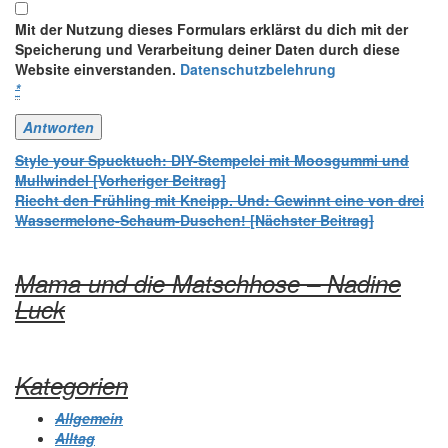
Mit der Nutzung dieses Formulars erklärst du dich mit der
Speicherung und Verarbeitung deiner Daten durch diese
Website einverstanden.
Datenschutzbelehrung
*
Beitrags-
Style your Spucktuch: DIY-Stempelei mit Moosgummi und
Mullwindel [Vorheriger Beitrag]
Navigation
Riecht den Frühling mit Kneipp. Und: Gewinnt eine von drei
Wassermelone-Schaum-Duschen!
[Nächster Beitrag]
Mama und die Matschhose – Nadine
Luck
Kategorien
Allgemein
Alltag