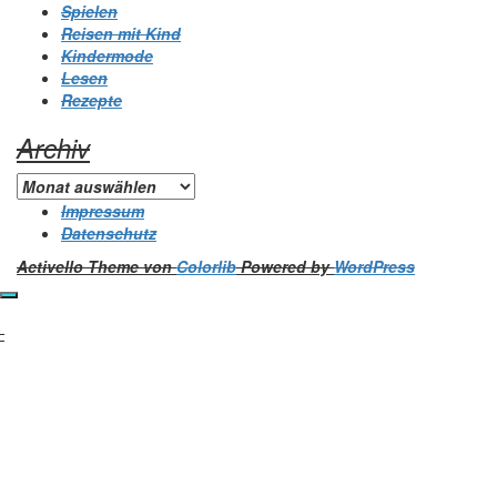
Spielen
Reisen mit Kind
Kindermode
Lesen
Rezepte
Archiv
Archiv
Impressum
Datenschutz
Activello Theme von
Colorlib
Powered by
WordPress