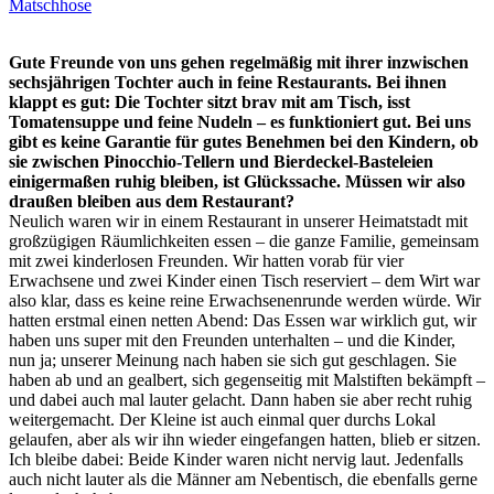
Matschhose
Gute Freunde von uns gehen regelmäßig mit ihrer inzwischen
sechsjährigen Tochter auch
in feine Restaurants. Bei ihnen
klappt es gut: Die Tochter sitzt brav mit am Tisch, isst
Tomatensuppe und feine Nudeln – es funktioniert gut. Bei uns
gibt es keine Garantie für gutes Benehmen bei den Kindern, ob
sie zwischen Pinocchio-Tellern und Bierdeckel-Basteleien
einigermaßen ruhig bleiben, ist Glückssache. Müssen wir also
draußen bleiben aus dem Restaurant?
Neulich waren wir in einem Restaurant in unserer Heimatstadt mit
großzügigen Räumlichkeiten essen – die ganze Familie, gemeinsam
mit zwei kinderlosen Freunden. Wir hatten vorab für vier
Erwachsene und zwei Kinder einen Tisch reserviert – dem Wirt war
also klar, dass es keine reine Erwachsenenrunde werden würde. Wir
hatten erstmal einen netten Abend: Das Essen war wirklich gut, wir
haben uns super mit den Freunden unterhalten – und die Kinder,
nun ja; unserer Meinung nach haben sie sich gut geschlagen. Sie
haben ab und an gealbert, sich gegenseitig mit Malstiften bekämpft –
und dabei auch mal lauter gelacht. Dann haben sie aber recht ruhig
weitergemacht. Der Kleine ist auch einmal quer durchs Lokal
gelaufen, aber als wir ihn wieder eingefangen hatten, blieb er sitzen.
Ich bleibe dabei: Beide Kinder waren nicht nervig laut. Jedenfalls
auch nicht lauter als die Männer am Nebentisch, die ebenfalls gerne