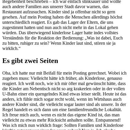
Begebenheit beschrieben – ich war einfach stinksauer und wollte
auch andere Familien aus unserer Stadt davor warnen, das
Restaurant aufzusuchen. Kinder sind ja offenbar nicht so gern
gesehen. Auf mein Posting haben die Menschen allerdings höchst
unterschiedlich reagiert. Es gab das Lager der Eltern, die uns
zugestimmt hatten und nun auch nicht mehr in das Lokal gehen
würden. Das überwiegend kinderlose Lager hatte indes vollstes
Verständnis für die Reaktion der Bedienung: „Was ist dabei, Euch
zu bitten, ruhiger zu sein? Wenn Kinder laut sind, stören sie ja
wirklich.“
Es gibt zwei Seiten
Oha, ich hatte nur mit Beifall für mein Posting gerechnet. Wobei ich
zugeben muss: Vielleicht hätte ich früher, als Kinderlose, genauso
reagiert. Ich weiß noch, wie ich mir öfter mal gewünscht hätte, dass
die Kinder am Nebentisch nicht so arg krakeelen oder in der vollen
U-Bahn einer ein quengelndes Kind etwas leiser stellt. Heute ist das
anders, ich fühle mich sogar recht wohl, wenn im Wirtshaus auch
andere Kinder sind, die vielleicht sogar lauter sind als unsere. In der
Regel handelt es sich dann um eine familienfreundliche Lokalität.
Ich freue mich auch, wenn es nicht das eigene Kind ist, das man
vielleicht zu etwas mehr Rücksicht anhalten sollte. Entspannend!
Was ich mich nun wirklich frage: Sollten Familien und Kinderlose