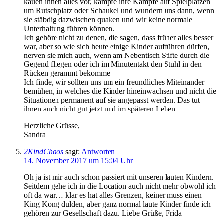
kauen ihnen alles vor, kämpfe ihre Kämpfe auf Spielplätzen
um Rutschplatz oder Schaukel und wundern uns dann, wenn
sie stäbdig dazwischen quaken und wir keine normale
Unterhaltung führen können.
Ich gehöre nicht zu denen, die sagen, dass früher alles besser
war, aber so wie sich heute einige Kinder aufführen dürfen,
nerven sie mich auch, wenn am Nebentisch Stifte durch die
Gegend fliegen oder ich im Minutentakt den Stuhl in den
Rücken gerammt bekomme.
Ich finde, wir sollten uns um ein freundliches Miteinander
bemühen, in welches die Kinder hineinwachsen und nicht die
Situationen permanent auf sie angepasst werden. Das tut
ihnen auch nicht gut jetzt und im späteren Leben.
Herzliche Grüsse,
Sandra
2KindChaos
sagt:
Antworten
14. November 2017 um 15:04 Uhr
Oh ja ist mir auch schon passiert mit unseren lauten Kindern.
Seitdem gehe ich in die Location auch nicht mehr obwohl ich
oft da war… klar es hat alles Grenzen, keiner muss einen
King Kong dulden, aber ganz normal laute Kinder finde ich
gehören zur Gesellschaft dazu. Liebe Grüße, Frida