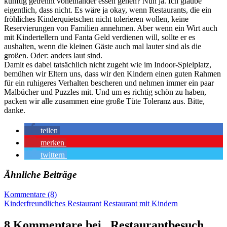
künftig getrennt voneinander essen gehen? Nun ja. Ich glaube
eigentlich, dass nicht. Es wäre ja okay, wenn Restaurants, die ein
fröhliches Kinderquietschen nicht tolerieren wollen, keine
Reservierungen von Familien annehmen. Aber wenn ein Wirt auch
mit Kindertellern und Fanta Geld verdienen will, sollte er es
aushalten, wenn die kleinen Gäste auch mal lauter sind als die
großen. Oder: anders laut sind.
Damit es dabei tatsächlich nicht zugeht wie im Indoor-Spielplatz,
bemühen wir Eltern uns, dass wir den Kindern einen guten Rahmen
für ein ruhigeres Verhalten bescheren und nehmen immer ein paar
Malbücher und Puzzles mit. Und um es richtig schön zu haben,
packen wir alle zusammen eine große Tüte Toleranz aus. Bitte,
danke.
teilen
merken
twittern
Ähnliche Beiträge
Kommentare (8)
Kinderfreundliches Restaurant
Restaurant mit Kindern
8 Kommentare bei „Restaurantbesuch