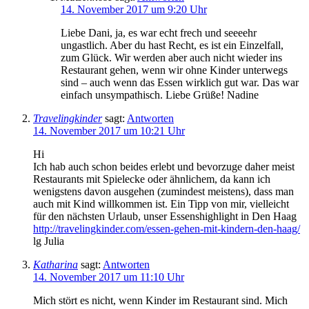
14. November 2017 um 9:20 Uhr
Liebe Dani, ja, es war echt frech und seeeehr
ungastlich. Aber du hast Recht, es ist ein Einzelfall,
zum Glück. Wir werden aber auch nicht wieder ins
Restaurant gehen, wenn wir ohne Kinder unterwegs
sind – auch wenn das Essen wirklich gut war. Das war
einfach unsympathisch. Liebe Grüße! Nadine
Travelingkinder
sagt:
Antworten
14. November 2017 um 10:21 Uhr
Hi
Ich hab auch schon beides erlebt und bevorzuge daher meist
Restaurants mit Spielecke oder ähnlichem, da kann ich
wenigstens davon ausgehen (zumindest meistens), dass man
auch mit Kind willkommen ist. Ein Tipp von mir, vielleicht
für den nächsten Urlaub, unser Essenshighlight in Den Haag
http://travelingkinder.com/essen-gehen-mit-kindern-den-haag/
lg Julia
Katharina
sagt:
Antworten
14. November 2017 um 11:10 Uhr
Mich stört es nicht, wenn Kinder im Restaurant sind. Mich