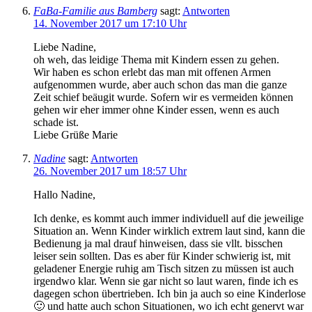
FaBa-Familie aus Bamberg
sagt:
Antworten
14. November 2017 um 17:10 Uhr
Liebe Nadine,
oh weh, das leidige Thema mit Kindern essen zu gehen.
Wir haben es schon erlebt das man mit offenen Armen
aufgenommen wurde, aber auch schon das man die ganze
Zeit schief beäugit wurde. Sofern wir es vermeiden können
gehen wir eher immer ohne Kinder essen, wenn es auch
schade ist.
Liebe Grüße Marie
Nadine
sagt:
Antworten
26. November 2017 um 18:57 Uhr
Hallo Nadine,
Ich denke, es kommt auch immer individuell auf die jeweilige
Situation an. Wenn Kinder wirklich extrem laut sind, kann die
Bedienung ja mal drauf hinweisen, dass sie vllt. bisschen
leiser sein sollten. Das es aber für Kinder schwierig ist, mit
geladener Energie ruhig am Tisch sitzen zu müssen ist auch
irgendwo klar. Wenn sie gar nicht so laut waren, finde ich es
dagegen schon übertrieben. Ich bin ja auch so eine Kinderlose
🙂 und hatte auch schon Situationen, wo ich echt genervt war