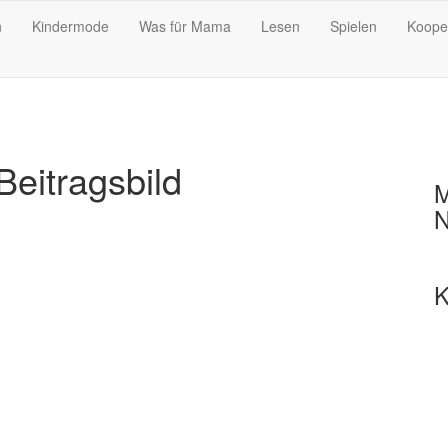
n
Kindermode
Was für Mama
Lesen
Spielen
Koope
eitragsbild
M
N
K