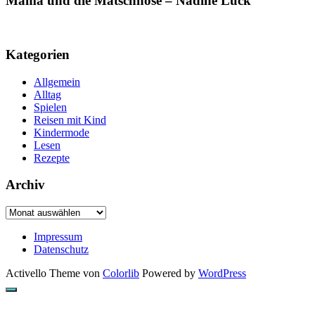
Mama und die Matschhose – Nadine Luck
Kategorien
Allgemein
Alltag
Spielen
Reisen mit Kind
Kindermode
Lesen
Rezepte
Archiv
Archiv
Impressum
Datenschutz
Activello Theme von
Colorlib
Powered by
WordPress