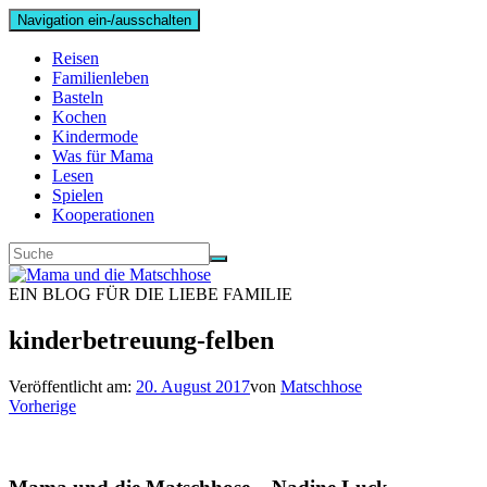
Navigation ein-/ausschalten
Reisen
Familienleben
Basteln
Kochen
Kindermode
Was für Mama
Lesen
Spielen
Kooperationen
EIN BLOG FÜR DIE LIEBE FAMILIE
kinderbetreuung-felben
Veröffentlicht am:
20. August 2017
von
Matschhose
Vorherige