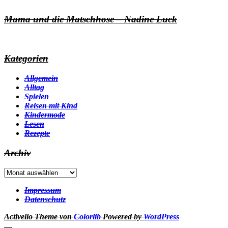
Mama und die Matschhose – Nadine Luck
Kategorien
Allgemein
Alltag
Spielen
Reisen mit Kind
Kindermode
Lesen
Rezepte
Archiv
Archiv
Impressum
Datenschutz
Activello Theme von
Colorlib
Powered by
WordPress