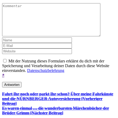
Mit der Nutzung dieses Formulars erklärst du dich mit der
Speicherung und Verarbeitung deiner Daten durch diese Website
einverstanden.
Datenschutzbelehrung
*
Beitrags-
Fahrt Ihr noch oder parkt Ihr schon? Über meine Fahrkünste
und die NÜRNBERGER Autoversicherung [Vorheriger
Navigation
Beitrag]
Es waren einmal … die wunderbarsten Märchenbücher der
Brüder Grimm
[Nächster Beitrag]