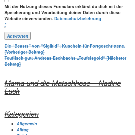
Mit der Nutzung dieses Formulars erklärst du dich mit der
Speicherung und Verarbeitung deiner Daten durch diese
Website einverstanden.
Datenschutzbelehrung
*
Beitrags-
Die “Beasts” von “Sigikid”: Kuscheln für Fortgeschrittene.
[Vorheriger Beitrag]
Navigation
Teuflisch gut: Andreas Eschbachs „Teufelsgold“
[Nächster
Beitrag]
Mama und die Matschhose – Nadine
Luck
Kategorien
Allgemein
Alltag