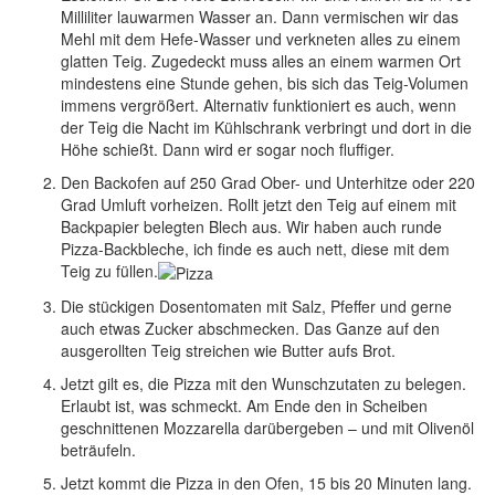
Milliliter lauwarmen Wasser an. Dann vermischen wir das
Mehl mit dem Hefe-Wasser und verkneten alles zu einem
glatten Teig. Zugedeckt muss alles an einem warmen Ort
mindestens eine Stunde gehen, bis sich das Teig-Volumen
immens vergrößert. Alternativ funktioniert es auch, wenn
der Teig die Nacht im Kühlschrank verbringt und dort in die
Höhe schießt. Dann wird er sogar noch fluffiger.
Den Backofen auf 250 Grad Ober- und Unterhitze oder 220
Grad Umluft vorheizen. Rollt jetzt den Teig auf einem mit
Backpapier belegten Blech aus. Wir haben auch runde
Pizza-Backbleche, ich finde es auch nett, diese mit dem
Teig zu füllen.
Die stückigen Dosentomaten mit Salz, Pfeffer und gerne
auch etwas Zucker abschmecken. Das Ganze auf den
ausgerollten Teig streichen wie Butter aufs Brot.
Jetzt gilt es, die Pizza mit den Wunschzutaten zu belegen.
Erlaubt ist, was schmeckt. Am Ende den in Scheiben
geschnittenen Mozzarella darübergeben – und mit Olivenöl
beträufeln.
Jetzt kommt die Pizza in den Ofen, 15 bis 20 Minuten lang.