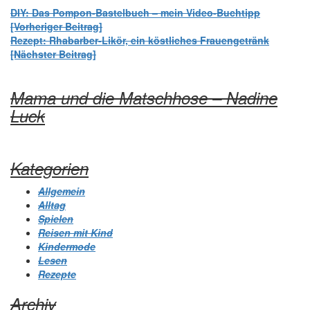
Beitrags-
DIY: Das Pompon-Bastelbuch – mein Video-Buchtipp
[Vorheriger Beitrag]
Navigation
Rezept: Rhabarber-Likör, ein köstliches Frauengetränk
[Nächster Beitrag]
Mama und die Matschhose – Nadine
Luck
Kategorien
Allgemein
Alltag
Spielen
Reisen mit Kind
Kindermode
Lesen
Rezepte
Archiv