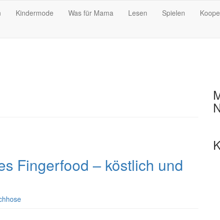
n
Kindermode
Was für Mama
Lesen
Spielen
Koope
M
N
K
hes Fingerfood – köstlich und
chhose