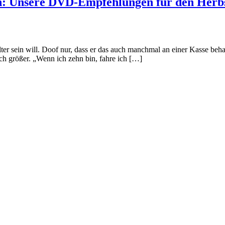
n: Unsere DVD-Empfehlungen für den Herb
lter sein will. Doof nur, dass er das auch manchmal an einer Kasse behaup
ch größer. „Wenn ich zehn bin, fahre ich […]