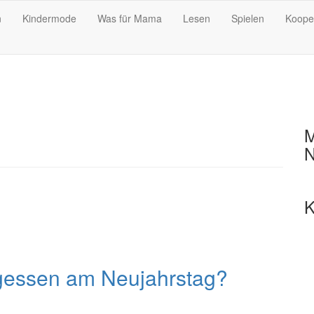
n
Kindermode
Was für Mama
Lesen
Spielen
Koope
M
N
K
rgessen am Neujahrstag?