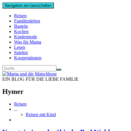
Navigation ein-/ausschalten
Reisen
Familienleben
Basteln
Kochen
Kindermode
Was für Mama
Lesen
Spielen
Kooperationen
EIN BLOG FÜR DIE LIEBE FAMILIE
Hymer
Reisen
...
Reisen mit Kind