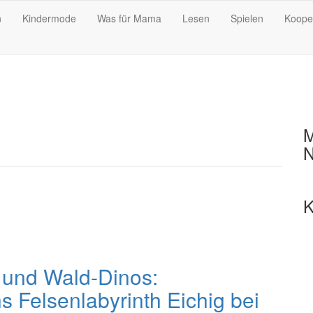
n
Kindermode
Was für Mama
Lesen
Spielen
Koope
M
N
K
 und Wald-Dinos:
 Felsenlabyrinth Eichig bei