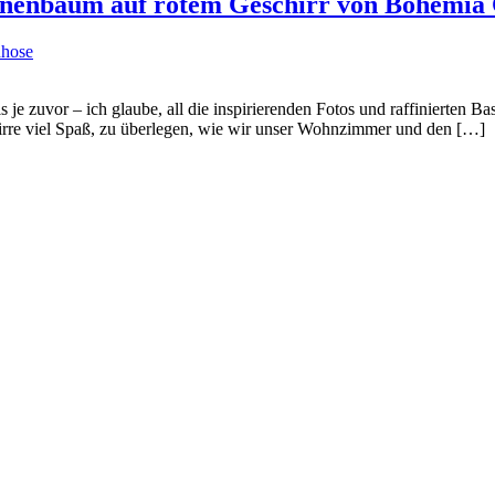
annenbaum auf rotem Geschirr von Bohemia 
hose
je zuvor – ich glaube, all die inspirierenden Fotos und raffinierten Ba
r irre viel Spaß, zu überlegen, wie wir unser Wohnzimmer und den […]