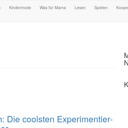
n
Kindermode
Was für Mama
Lesen
Spielen
Koope
M
N
K
h: Die coolsten Experimentier-