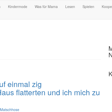
n
Kindermode
Was für Mama
Lesen
Spielen
Koope
M
N
K
uf einmal zig
us flatterten und ich mich zu
Matschhose